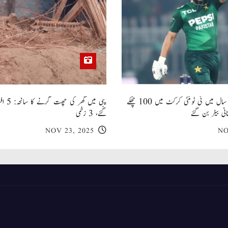
صاحبزادہ فرحان ایک سال میں ٹی ٹوئنٹی کرکٹ میں 100 چھکے
پبی میں
انی بیٹر بن گئے
گئے، 3 زخمی
NOV 23, 2025
NO