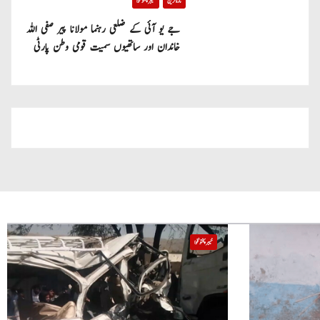
تازہ ترین
خیبر پختونخوا
جے یو آئی کے ضلعی رہنما مولانا پیر صفی اللہ
خاندان اور ساتھیوں سمیت قومی وطن پارٹی
میں شامل
خیبر پختونخوا