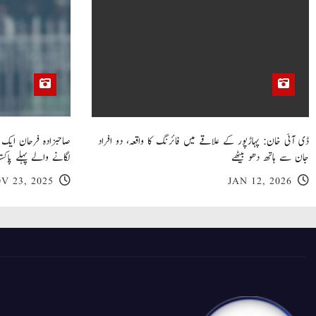
ڈی آئی خان: پہاڑپور کے علاقے میں فائرنگ کا واقعہ، دو افراد
جان سے ہاتھ دھو بیٹھے
لگانے والے پہلے پاکست
V 23, 2025
JAN 12, 2026