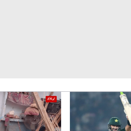
خیبر پختونخوا