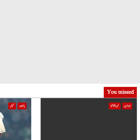
You missed
تازہ ترین
خیبر پختونخوا
پاکستان
کھیل