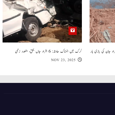
 گھر کی چھت گرنے کا سانحہ: 5 افراد جان کی بازی ہار
کرک میں المناک حادثہ: 6 افراد جاں بحق، متعدد زخمی
NOV 23, 2025