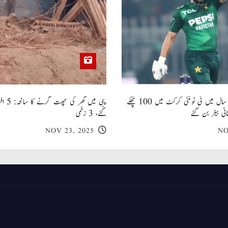
صاحبزادہ فرحان ایک سال میں ٹی ٹوئنٹی کرکٹ میں 100 چھکے
پبی میں
انی بیٹر بن گئے
گئے، 3 زخمی
NOV 23, 2025
NO