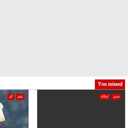
You missed
تازہ ترین
خیبر پختونخوا
پاکستان
کھیل