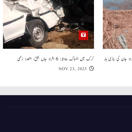
 گھر کی چھت گرنے کا سانحہ: 5 افراد جان کی بازی ہار
کرک میں المناک حادثہ: 6 افراد جاں بحق، متعدد زخمی
NOV 23, 2025