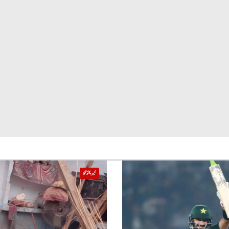
خیبر پختونخوا