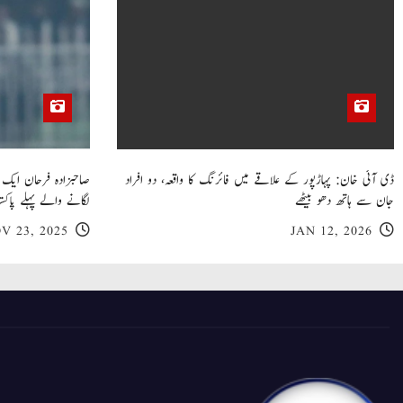
ڈی آئی خان: پہاڑپور کے علاقے میں فائرنگ کا واقعہ، دو افراد
جان سے ہاتھ دھو بیٹھے
لگانے والے پہلے پاکست
V 23, 2025
JAN 12, 2026