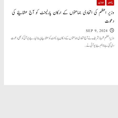
پاکستان
تازہ ترین
وزیر اعظم کی اتحادی جماعتوں کے ارکان پارلیمنٹ کو آج عشائیے کی
دعوت
SEP 9, 2024
وزیرِ اعظم شہباز شریف نے آج اتحادی جماعتوں کے ارکان پارلیمنٹ کو عشائیے پر بلا لیا۔ جے یو آئی کو بھی دعوت
دی گئی ہے تاہم جے یو آئی نے…