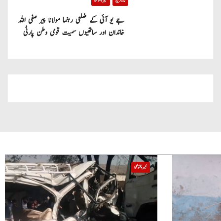
تازہ ترین
خیبر پختونخوا
جے یو آئی کے ضلعی رہنما مولانا پیر صفی اللہ
خاندان اور ساتھیوں سمیت قومی وطن پارٹی
میں شامل
خیبر پختونخوا