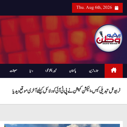
Thu. Aug 6th, 2026
تازہ ترین
پاکستان
خیبرپختونخوا
دنیا
معیشت
ٹربیونل تبدیلی کیس، الیکشن کمیشن نے پی ٹی آئی کو دلائل کیلئے آخری موقع دیدیا