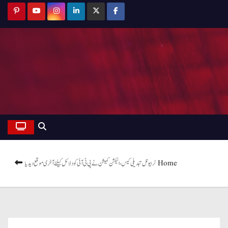
Home
ٹربیونل تبدیلی کیس، الیکشن کمیشن نے پی ٹی آئی کو دلائل کیلئے آخری موقع دیدیا