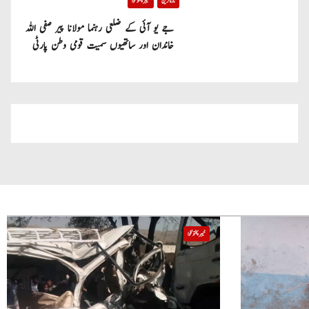
تازہ ترین
خیبر پختونخوا
جے یو آئی کے ضلعی رہنما مولانا پیر صفی اللہ
خاندان اور ساتھیوں سمیت قومی وطن پارٹی
میں شامل
خیبر پختونخوا