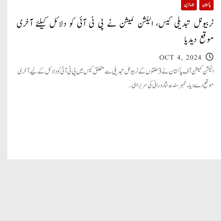
پاکستان
تازہ ترین
ٹربیونل تبدیلی کیس، الیکشن کمیشن نے پی ٹی آئی کو دلائل کیلئے آخری
موقع دیدیا
OCT 4, 2024
الیکشن کمیشن آف پاکستان نے 3 حلقوں کے ٹربیونل تبدیلی سے متعلق کیس میں پی ٹی آئی کو دلائل کے لیے آخری
موقع دے دیا۔ ممبر سندھ نثاردرانی کی سربراہی…