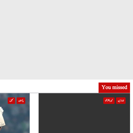
You missed
تازہ ترین
خیبر پختونخوا
پاکستان
کھیل