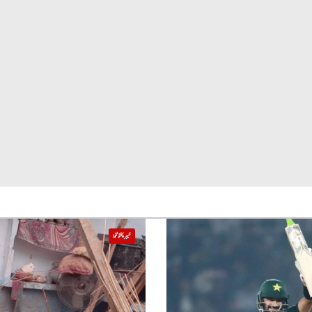
خیبر پختونخوا