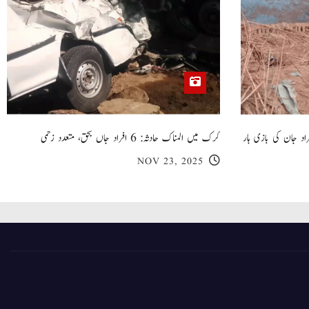
 گھر کی چھت گرنے کا سانحہ: 5 افراد جان کی بازی ہار
کرک میں المناک حادثہ: 6 افراد جاں بحق، متعدد زخمی
NOV 23, 2025