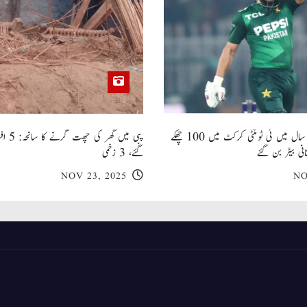
صاحبزادہ فرحان ایک سال میں ٹی ٹوئنٹی کرکٹ میں 100 چھکے
پبی میں
انی بیٹر بن گئے
گئے، 3 زخمی
NOV 23, 2025
NO