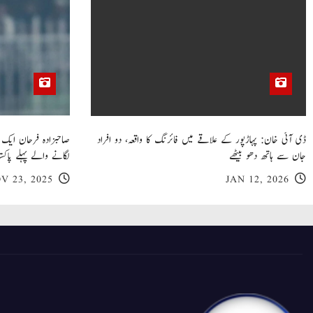
ڈی آئی خان: پہاڑپور کے علاقے میں فائرنگ کا واقعہ، دو افراد
جان سے ہاتھ دھو بیٹھے
لگانے والے پہلے پاکست
V 23, 2025
JAN 12, 2026