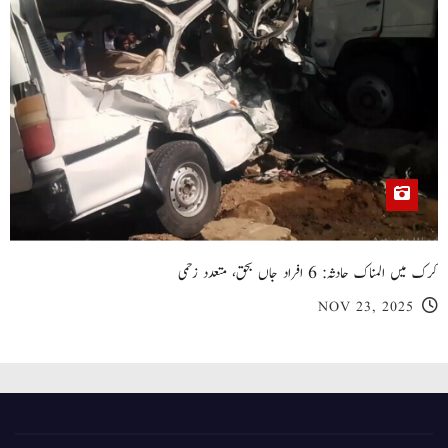
کرک میں المناک حادثہ: 6 افراد جاں بحق، متعدد زخمی
NOV 23, 2025