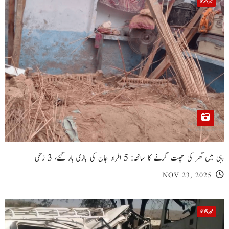
خیبر پختونخوا
پبی میں گھر کی چھت گرنے کا سانحہ: 5 افراد جان کی بازی ہار گئے، 3 زخمی
NOV 23, 2025
خیبر پختونخوا