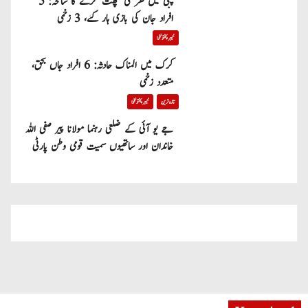
پبی میں گھر کی چھت گرنے کا سانحہ: 5
افراد جان کی بازی ہار گئے، 3 زخمی
خیبر پختونخوا
کرک میں المناک حادثہ: 6 افراد جاں بحق،
متعدد زخمی
تازہ ترین
خیبر پختونخوا
جے یو آئی کے ضلعی رہنما مولانا پیر صفی اللہ
خاندان اور ساتھیوں سمیت قومی وطن پارٹی
میں شامل