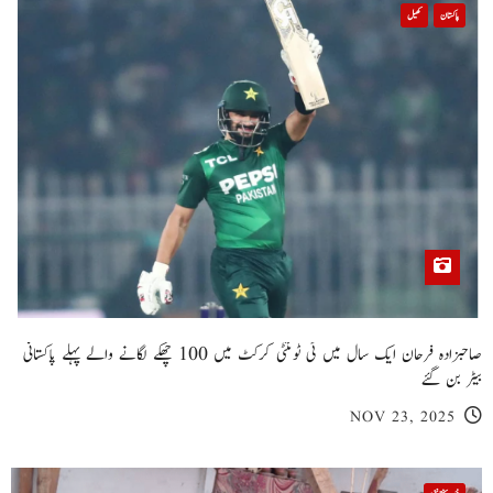
پاکستان
کھیل
صاحبزادہ فرحان ایک سال میں ٹی ٹوئنٹی کرکٹ میں 100 چھکے لگانے والے پہلے پاکستانی
بیٹر بن گئے
NOV 23, 2025