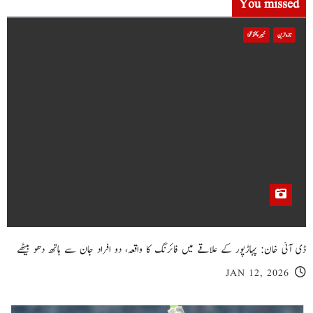
You missed
تازہ ترین
خیبر پختونخوا
ڈی آئی خان: پہاڑپور کے علاقے میں فائرنگ کا واقعہ، دو افراد جان سے ہاتھ دھو بیٹھے
JAN 12, 2026