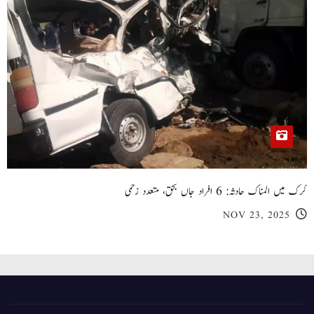
کرک میں المناک حادثہ: 6 افراد جاں بحق، متعدد زخمی
NOV 23, 2025