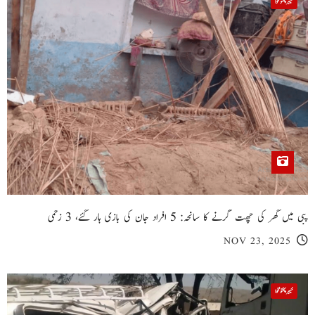
خیبر پختونخوا
پبی میں گھر کی چھت گرنے کا سانحہ: 5 افراد جان کی بازی ہار گئے، 3 زخمی
NOV 23, 2025
خیبر پختونخوا