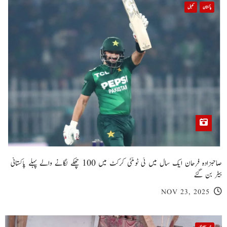
پاکستان
کھیل
صاحبزادہ فرحان ایک سال میں ٹی ٹوئنٹی کرکٹ میں 100 چھکے لگانے والے پہلے پاکستانی
بیٹر بن گئے
NOV 23, 2025