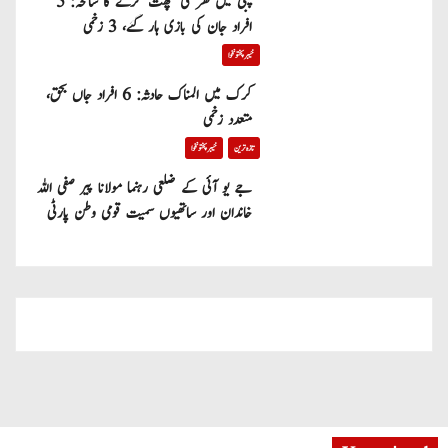
پبی میں گھر کی چھت گرنے کا سانحہ: 5
افراد جان کی بازی ہار گئے، 3 زخمی
خیبر پختونخوا
کرک میں المناک حادثہ: 6 افراد جاں بحق،
متعدد زخمی
تازہ ترین
خیبر پختونخوا
جے یو آئی کے ضلعی رہنما مولانا پیر صفی اللہ
خاندان اور ساتھیوں سمیت قومی وطن پارٹی
میں شامل