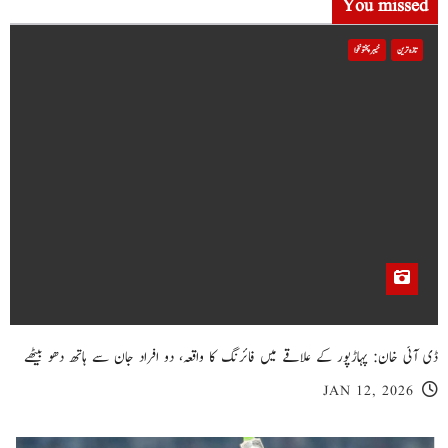
You missed
تازہ ترین
خیبر پختونخوا
ڈی آئی خان: پہاڑپور کے علاقے میں فائرنگ کا واقعہ، دو افراد جان سے ہاتھ دھو بیٹھے
JAN 12, 2026