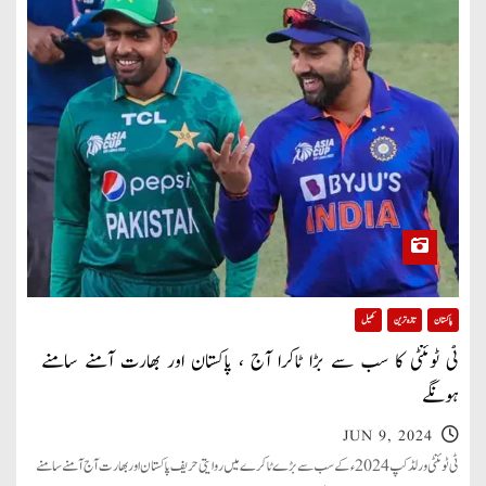
پاکستان
تازہ ترین
کھیل
ٹی ٹوئنٹی کا سب سے بڑا ٹاکرا آج ، پاکستان اور بھارت آمنے سامنے
ہونگے
JUN 9, 2024
ٹی ٹوئنٹی ورلڈ کپ 2024ء کے سب سے بڑے ٹاکرے میں روایتی حریف پاکستان اور بھارت آج آمنے سامنے