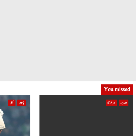
You missed
تازہ ترین
خیبر پختونخوا
پاکستان
کھیل