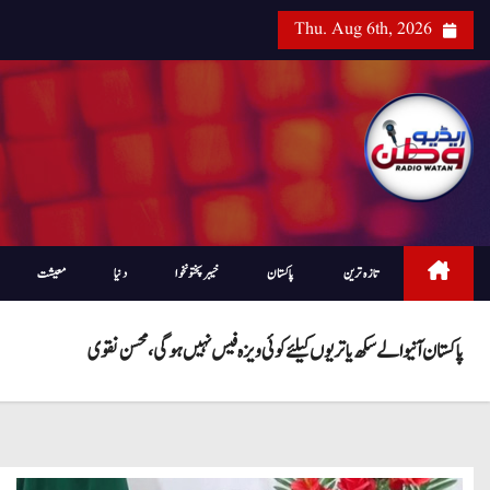
Thu. Aug 6th, 2026
تازہ ترین
پاکستان
خیبرپختونخوا
دنیا
معیشت
پاکستان آنیوالے سکھ یاتریوں کیلئے کوئی ویزہ فیس نہیں ہو گی ، محسن نقوی