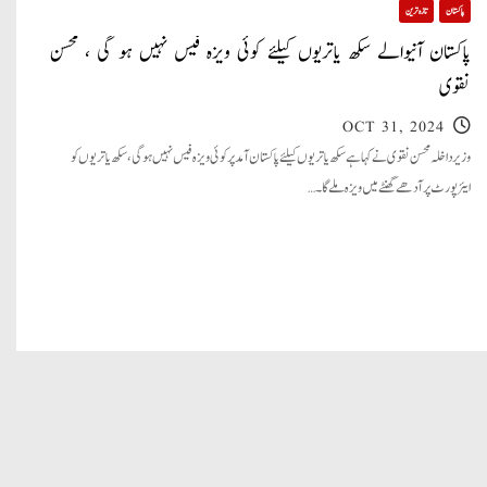
پاکستان
تازہ ترین
پاکستان آنیوالے سکھ یاتریوں کیلئے کوئی ویزہ فیس نہیں ہو گی ، محسن
نقوی
OCT 31, 2024
وزیر داخلہ محسن نقوی نے کہا ہے سکھ یاتریوں کیلئے پاکستان آمد پر کوئی ویزہ فیس نہیں ہو گی، سکھ یاتریوں کو
ایئرپورٹ پر آدھے گھنٹے میں ویزہ ملے گا۔…