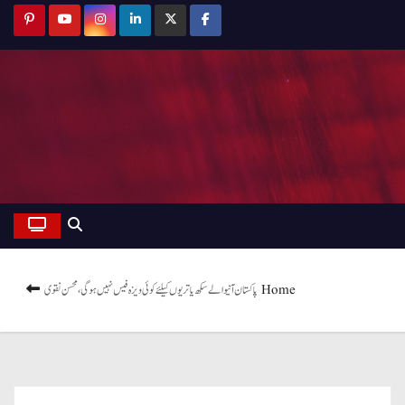
Home
پاکستان آنیوالے سکھ یاتریوں کیلئے کوئی ویزہ فیس نہیں ہو گی ، محسن نقوی