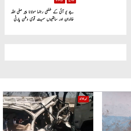
تازہ ترین
خیبر پختونخوا
جے یو آئی کے ضلعی رہنما مولانا پیر صفی اللہ
خاندان اور ساتھیوں سمیت قومی وطن پارٹی
میں شامل
خیبر پختونخوا