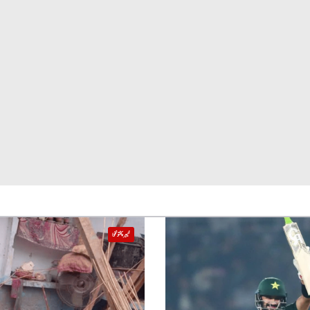
خیبر پختونخوا