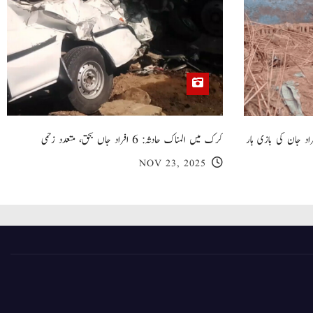
 گھر کی چھت گرنے کا سانحہ: 5 افراد جان کی بازی ہار
کرک میں المناک حادثہ: 6 افراد جاں بحق، متعدد زخمی
NOV 23, 2025