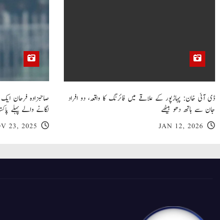
ڈی آئی خان: پہاڑپور کے علاقے میں فائرنگ کا واقعہ، دو افراد
جان سے ہاتھ دھو بیٹھے
لگانے والے پہلے پاکست
V 23, 2025
JAN 12, 2026