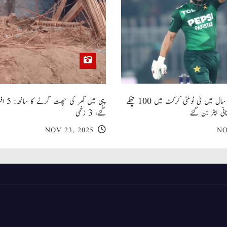
صاحبزادہ فرحان ایک سال میں ٹی ٹوئنٹی کرکٹ میں 100 چھکے
پبی میں
انی بیٹر بن گئے
گئے، 3 زخمی
NOV 23, 2025
NO