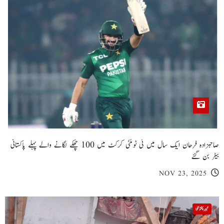
صاحبزادہ فرحان ایک سال میں ٹی ٹوئنٹی کرکٹ میں 100 چھکے لگانے والے پہلے پاکستانی
بیٹر بن گئے
NOV 23, 2025
خیبر پختونخوا