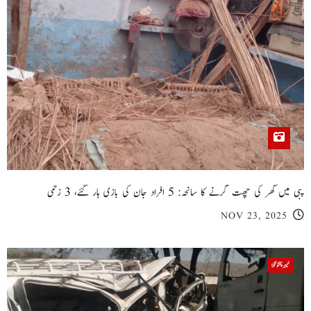
پبی میں گھر کی چھت گرنے کا سانحہ: 5 افراد جان کی بازی ہار گئے، 3 زخمی
NOV 23, 2025
خیبر پختونخوا