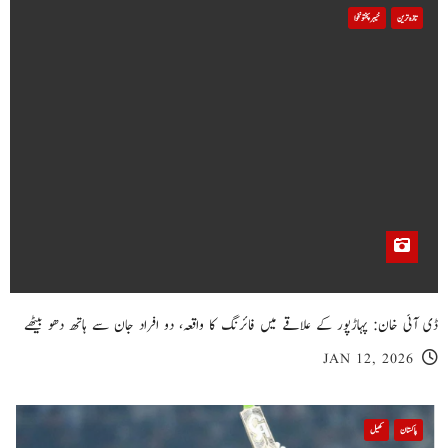
تازہ ترین
خیبر پختونخوا
ڈی آئی خان: پہاڑپور کے علاقے میں فائرنگ کا واقعہ، دو افراد جان سے ہاتھ دھو بیٹھے
JAN 12, 2026
پاکستان
کھیل