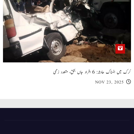
کرک میں المناک حادثہ: 6 افراد جاں بحق، متعدد زخمی
NOV 23, 2025