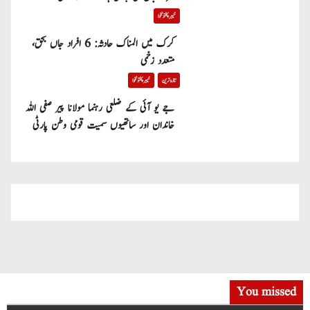
خیبر پختونخوا
کرک میں المناک حادثہ: 6 افراد جاں بحق،
متعدد زخمی
تازہ ترین
خیبر پختونخوا
جے یو آئی کے ضلعی رہنما مولانا پیر صفی اللہ
خاندان اور ساتھیوں سمیت قومی وطن پارٹی
میں شامل
You missed