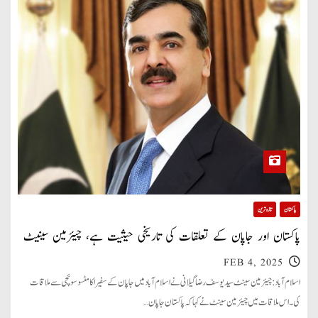
پاکستان
تازہ ترین
پاکستان اور جاپان کے تعلقات کی تاریخی حیثیت ہے، چیئرمین سینیٹ
FEB 4, 2025
اسلام آباد: چیئرمین سینٹ سید یوسف رضا گیلانی نے اسلام آباد میں جاپان کے سفیر اکامٹسو سوئچی سے ملاقات
کی۔ اس ملاقات میں چیئرمین سینٹ نے کہا کہ پاکستان جاپان…