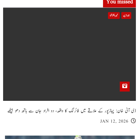
You missed
تازہ ترین
خیبر پختونخوا
ڈی آئی خان: پہاڑپور کے علاقے میں فائرنگ کا واقعہ، دو افراد جان سے ہاتھ دھو بیٹھے
JAN 12, 2026