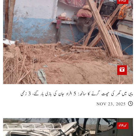
خیبر پختونخوا
پبی میں گھر کی چھت گرنے کا سانحہ: 5 افراد جان کی بازی ہار گئے، 3 زخمی
NOV 23, 2025
خیبر پختونخوا