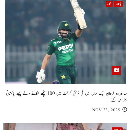
پاکستان
کھیل
صاحبزادہ فرحان ایک سال میں ٹی ٹوئنٹی کرکٹ میں 100 چھکے لگانے والے پہلے پاکستانی
بیٹر بن گئے
NOV 23, 2025