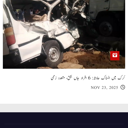
کرک میں المناک حادثہ: 6 افراد جاں بحق، متعدد زخمی
NOV 23, 2025