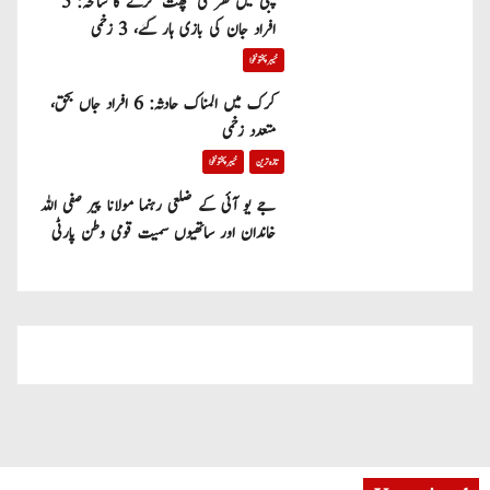
پبی میں گھر کی چھت گرنے کا سانحہ: 5
افراد جان کی بازی ہار گئے، 3 زخمی
خیبر پختونخوا
کرک میں المناک حادثہ: 6 افراد جاں بحق،
متعدد زخمی
تازہ ترین
خیبر پختونخوا
جے یو آئی کے ضلعی رہنما مولانا پیر صفی اللہ
خاندان اور ساتھیوں سمیت قومی وطن پارٹی
میں شامل