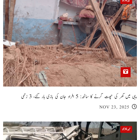
خیبر پختونخوا
پبی میں گھر کی چھت گرنے کا سانحہ: 5 افراد جان کی بازی ہار گئے، 3 زخمی
NOV 23, 2025
خیبر پختونخوا