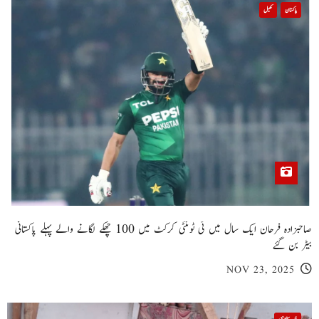
پاکستان
کھیل
صاحبزادہ فرحان ایک سال میں ٹی ٹوئنٹی کرکٹ میں 100 چھکے لگانے والے پہلے پاکستانی
بیٹر بن گئے
NOV 23, 2025