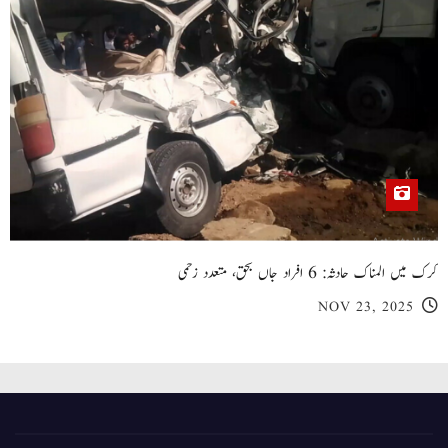
کرک میں المناک حادثہ: 6 افراد جاں بحق، متعدد زخمی
NOV 23, 2025