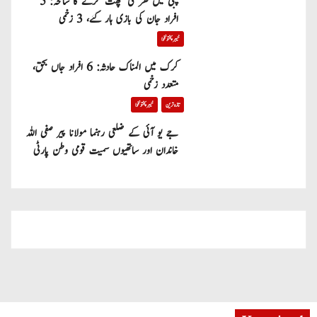
پبی میں گھر کی چھت گرنے کا سانحہ: 5
افراد جان کی بازی ہار گئے، 3 زخمی
خیبر پختونخوا
کرک میں المناک حادثہ: 6 افراد جاں بحق،
متعدد زخمی
تازہ ترین
خیبر پختونخوا
جے یو آئی کے ضلعی رہنما مولانا پیر صفی اللہ
خاندان اور ساتھیوں سمیت قومی وطن پارٹی
میں شامل