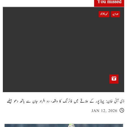
You missed
تازہ ترین
خیبر پختونخوا
ڈی آئی خان: پہاڑپور کے علاقے میں فائرنگ کا واقعہ، دو افراد جان سے ہاتھ دھو بیٹھے
JAN 12, 2026