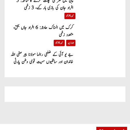
پبی میں گھر کی چھت گرنے کا سانحہ: 5
افراد جان کی بازی ہار گئے، 3 زخمی
خیبر پختونخوا
کرک میں المناک حادثہ: 6 افراد جاں بحق،
متعدد زخمی
تازہ ترین
خیبر پختونخوا
جے یو آئی کے ضلعی رہنما مولانا پیر صفی اللہ
خاندان اور ساتھیوں سمیت قومی وطن پارٹی
میں شامل