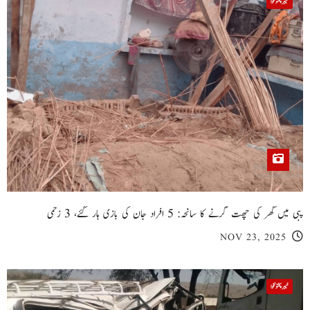
خیبر پختونخوا
پبی میں گھر کی چھت گرنے کا سانحہ: 5 افراد جان کی بازی ہار گئے، 3 زخمی
NOV 23, 2025
خیبر پختونخوا