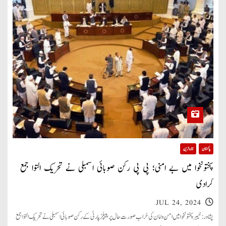
پاکستان
تازہ ترین
پختونخوا میں بے امنی؛ پی پی رکن صوبائی اسمبلی نے تحریک التوا جمع
کرادی
JUL 24, 2024
پشاور: خیبر پختونخوا میں امن و امان کی خراب صورت حال پر پیپلز پارٹی کے رکن صوبائی اسمبلی نے تحریک التوا جمع