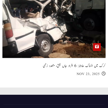
کرک میں المناک حادثہ: 6 افراد جاں بحق، متعدد زخمی
NOV 23, 2025