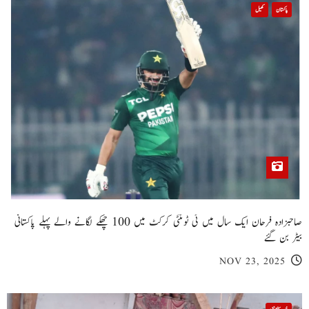
پاکستان
کھیل
صاحبزادہ فرحان ایک سال میں ٹی ٹوئنٹی کرکٹ میں 100 چھکے لگانے والے پہلے پاکستانی
بیٹر بن گئے
NOV 23, 2025