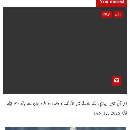
You missed
تازہ ترین
خیبر پختونخوا
ڈی آئی خان: پہاڑپور کے علاقے میں فائرنگ کا واقعہ، دو افراد جان سے ہاتھ دھو بیٹھے
JAN 12, 2026