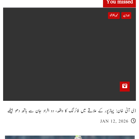
You missed
تازہ ترین
خیبر پختونخوا
ڈی آئی خان: پہاڑپور کے علاقے میں فائرنگ کا واقعہ، دو افراد جان سے ہاتھ دھو بیٹھے
JAN 12, 2026