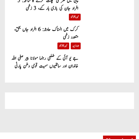
پبی میں گھر کی چھت گرنے کا سانحہ: 5
افراد جان کی بازی ہار گئے، 3 زخمی
خیبر پختونخوا
کرک میں المناک حادثہ: 6 افراد جاں بحق،
متعدد زخمی
تازہ ترین
خیبر پختونخوا
جے یو آئی کے ضلعی رہنما مولانا پیر صفی اللہ
خاندان اور ساتھیوں سمیت قومی وطن پارٹی
میں شامل