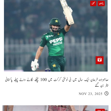
پاکستان
کھیل
صاحبزادہ فرحان ایک سال میں ٹی ٹوئنٹی کرکٹ میں 100 چھکے لگانے والے پہلے پاکستانی
بیٹر بن گئے
NOV 23, 2025