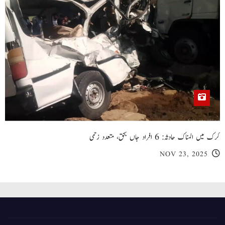
کرک میں المناک حادثہ: 6 افراد جاں بحق، متعدد زخمی
NOV 23, 2025