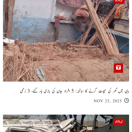
خیبر پختونخوا
پبی میں گھر کی چھت گرنے کا سانحہ: 5 افراد جان کی بازی ہار گئے، 3 زخمی
NOV 23, 2025
خیبر پختونخوا