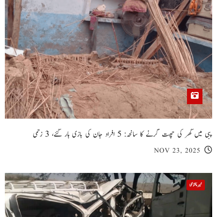
پبی میں گھر کی چھت گرنے کا سانحہ: 5 افراد جان کی بازی ہار گئے، 3 زخمی
NOV 23, 2025
خیبر پختونخوا