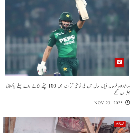
صاحبزادہ فرحان ایک سال میں ٹی ٹوئنٹی کرکٹ میں 100 چھکے لگانے والے پہلے پاکستانی
بیٹر بن گئے
NOV 23, 2025
خیبر پختونخوا