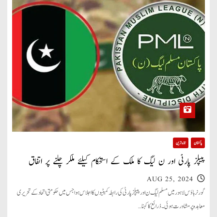
پاکستان
تازہ ترین
پیپلز پارٹی اور ن لیگ کا ملک کے استحکام کیلئے ملکر چلنے پر اتفاق
AUG 25, 2024
گورنر ہاؤس لاہور میں مسلم لیگ ن اور پیپلز پارٹی کی رابطہ کمیٹیوں کا اجلاس ہوا جس میں حکومتی اتحاد کے تحریری
معاہدہ پر مشاورت ہوئی ۔ ذرائع کا کہنا…