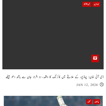
تازہ ترین
خیبر پختونخوا
ڈی آئی خان: پہاڑپور کے علاقے میں فائرنگ کا واقعہ، دو افراد جان سے ہاتھ دھو بیٹھے
JAN 12, 2026
پاکستان
کھیل