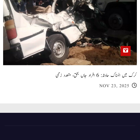
کرک میں المناک حادثہ: 6 افراد جاں بحق، متعدد زخمی
NOV 23, 2025