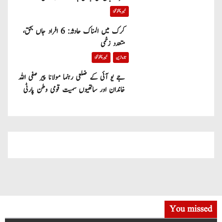
خیبر پختونخوا
کرک میں المناک حادثہ: 6 افراد جاں بحق،
متعدد زخمی
تازہ ترین
خیبر پختونخوا
جے یو آئی کے ضلعی رہنما مولانا پیر صفی اللہ
خاندان اور ساتھیوں سمیت قومی وطن پارٹی
میں شامل
You missed