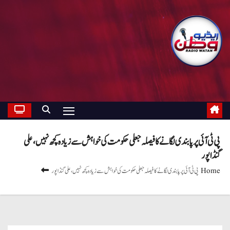
پی ٹی آئی پر پابندی لگانے کا فیصلہ جعلی حکومت کی خواہش سے زیادہ کچھ نہیں، علی
گنڈاپور
Home
پی ٹی آئی پر پابندی لگانے کا فیصلہ جعلی حکومت کی خواہش سے زیادہ کچھ نہیں، علی گنڈاپور