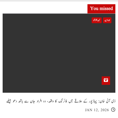
You missed
تازہ ترین
خیبر پختونخوا
ڈی آئی خان: پہاڑپور کے علاقے میں فائرنگ کا واقعہ، دو افراد جان سے ہاتھ دھو بیٹھے
JAN 12, 2026