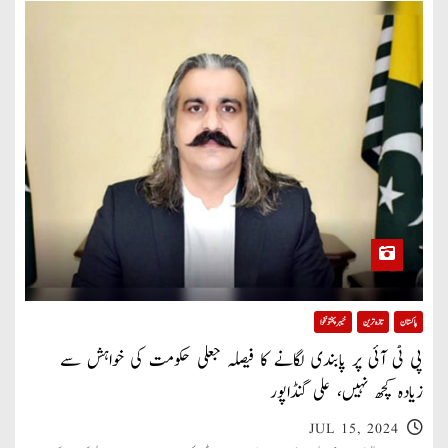
پاکستان
تازہ ترین
خیبر پختونخوا
پی ٹی آئی پر پابندی لگانے کا فیصلہ جعلی حکومت کی خواہش سے
زیادہ کچھ نہیں، علی گنڈاپور
JUL 15, 2024