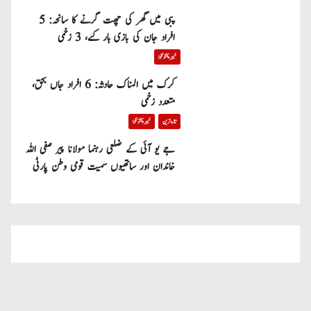
پبی میں گھر کی چھت گرنے کا سانحہ: 5
افراد جان کی بازی ہار گئے، 3 زخمی
خیبر پختونخوا
کرک میں المناک حادثہ: 6 افراد جاں بحق،
متعدد زخمی
تازہ ترین
خیبر پختونخوا
جے یو آئی کے ضلعی رہنما مولانا پیر صفی اللہ
خاندان اور ساتھیوں سمیت قومی وطن پارٹی
میں شامل