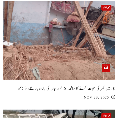
خیبر پختونخوا
پبی میں گھر کی چھت گرنے کا سانحہ: 5 افراد جان کی بازی ہار گئے، 3 زخمی
NOV 23, 2025
خیبر پختونخوا