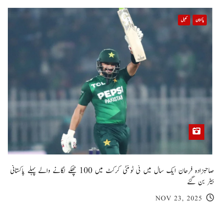
پاکستان
کھیل
صاحبزادہ فرحان ایک سال میں ٹی ٹوئنٹی کرکٹ میں 100 چھکے لگانے والے پہلے پاکستانی
بیٹر بن گئے
NOV 23, 2025