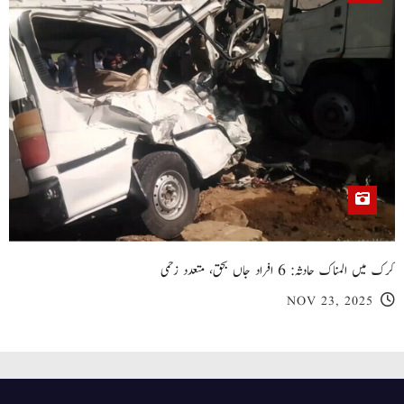
کرک میں المناک حادثہ: 6 افراد جاں بحق، متعدد زخمی
NOV 23, 2025