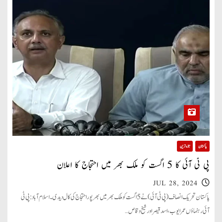
پاکستان
تازہ ترین
پی ٹی آئی کا 5 اگست کو ملک بھر میں احتجاج کا اعلان
JUL 28, 2024
پاکستان تحریک انصاف (پی ٹی آئی )نے 5 اگست کو ملک بھر میں بھرپور احتجاج کی کال دیدی۔ اسلام آباد: پی ٹی
آئی رہنماؤں عمرایوب، اسد قیصر اور شیخ وقاص…