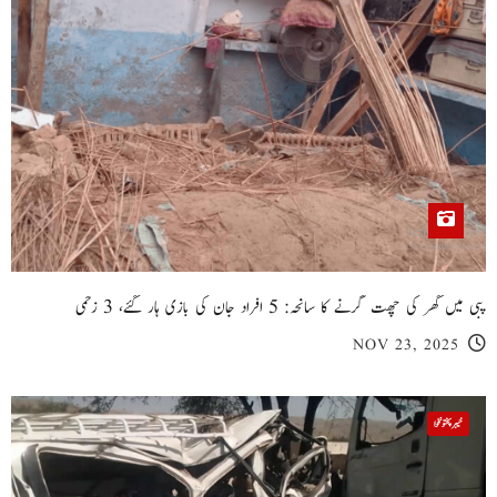
پبی میں گھر کی چھت گرنے کا سانحہ: 5 افراد جان کی بازی ہار گئے، 3 زخمی
NOV 23, 2025
خیبر پختونخوا