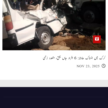
کرک میں المناک حادثہ: 6 افراد جاں بحق، متعدد زخمی
NOV 23, 2025