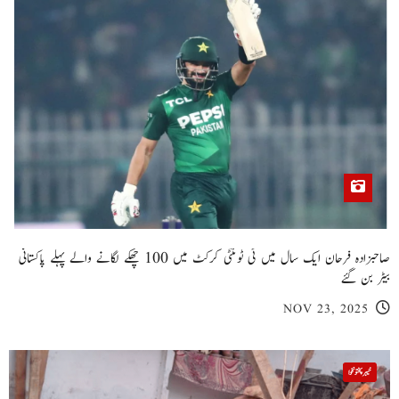
صاحبزادہ فرحان ایک سال میں ٹی ٹوئنٹی کرکٹ میں 100 چھکے لگانے والے پہلے پاکستانی
بیٹر بن گئے
NOV 23, 2025
خیبر پختونخوا