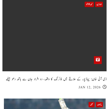
تازہ ترین
خیبر پختونخوا
ڈی آئی خان: پہاڑپور کے علاقے میں فائرنگ کا واقعہ، دو افراد جان سے ہاتھ دھو بیٹھے
JAN 12, 2026
پاکستان
کھیل