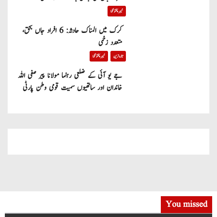
خیبر پختونخوا
کرک میں المناک حادثہ: 6 افراد جاں بحق،
متعدد زخمی
تازہ ترین
خیبر پختونخوا
جے یو آئی کے ضلعی رہنما مولانا پیر صفی اللہ
خاندان اور ساتھیوں سمیت قومی وطن پارٹی
میں شامل
You missed