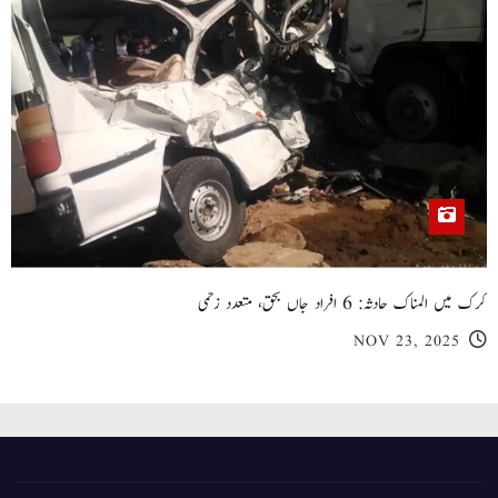
کرک میں المناک حادثہ: 6 افراد جاں بحق، متعدد زخمی
NOV 23, 2025