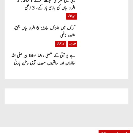
پبی میں گھر کی چھت گرنے کا سانحہ: 5
افراد جان کی بازی ہار گئے، 3 زخمی
خیبر پختونخوا
کرک میں المناک حادثہ: 6 افراد جاں بحق،
متعدد زخمی
تازہ ترین
خیبر پختونخوا
جے یو آئی کے ضلعی رہنما مولانا پیر صفی اللہ
خاندان اور ساتھیوں سمیت قومی وطن پارٹی
میں شامل