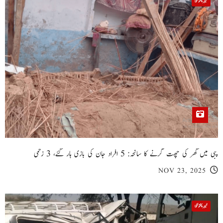
خیبر پختونخوا
پبی میں گھر کی چھت گرنے کا سانحہ: 5 افراد جان کی بازی ہار گئے، 3 زخمی
NOV 23, 2025
خیبر پختونخوا