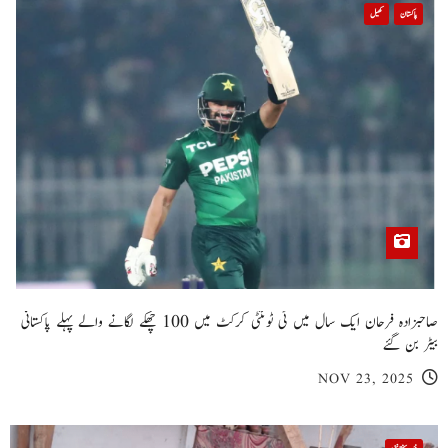
پاکستان
کھیل
صاحبزادہ فرحان ایک سال میں ٹی ٹوئنٹی کرکٹ میں 100 چھکے لگانے والے پہلے پاکستانی
بیٹر بن گئے
NOV 23, 2025