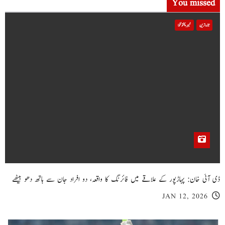
You missed
تازہ ترین
خیبر پختونخوا
ڈی آئی خان: پہاڑپور کے علاقے میں فائرنگ کا واقعہ، دو افراد جان سے ہاتھ دھو بیٹھے
JAN 12, 2026