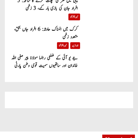
پبی میں گھر کی چھت گرنے کا سانحہ: 5
افراد جان کی بازی ہار گئے، 3 زخمی
خیبر پختونخوا
کرک میں المناک حادثہ: 6 افراد جاں بحق،
متعدد زخمی
تازہ ترین
خیبر پختونخوا
جے یو آئی کے ضلعی رہنما مولانا پیر صفی اللہ
خاندان اور ساتھیوں سمیت قومی وطن پارٹی
میں شامل