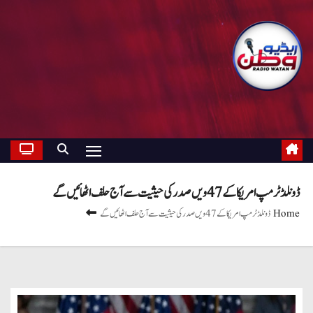
ڈونلڈ ٹرمپ امریکا کے 47 ویں صدر کی حیثیت سے آج حلف اٹھائیں گے
Home
ڈونلڈ ٹرمپ امریکا کے 47 ویں صدر کی حیثیت سے آج حلف اٹھائیں گے