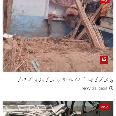
خیبر پختونخوا
پبی میں گھر کی چھت گرنے کا سانحہ: 5 افراد جان کی بازی ہار گئے، 3 زخمی
NOV 23, 2025
خیبر پختونخوا