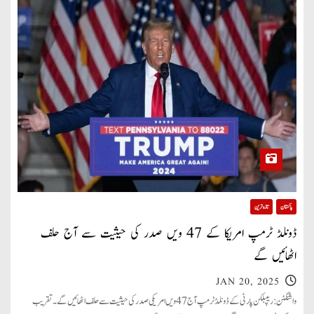
پاکستان
تازہ ترین
ڈونلڈ ٹرمپ امریکا کے 47 ویں صدر کی حیثیت سے آج حلف
اٹھائیں گے
JAN 20, 2025
واشنگٹن: ریپبلکن پارٹی کے ڈونلڈ ٹرمپ آج 47 ویں امریکی صدر کی حیثیت سے حلف اٹھائیں گے۔ تقریب