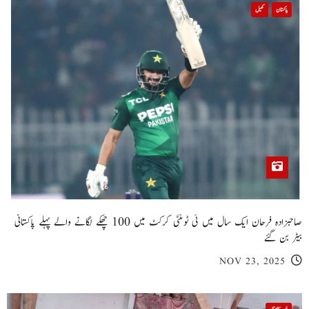
پاکستان
کھیل
صاحبزادہ فرحان ایک سال میں ٹی ٹوئنٹی کرکٹ میں 100 چھکے لگانے والے پہلے پاکستانی
بیٹر بن گئے
NOV 23, 2025