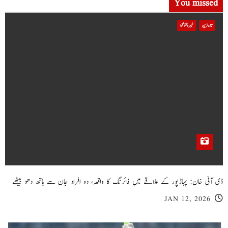
You missed
تازہ ترین
خیبر پختونخوا
ڈی آئی خان: پہاڑپور کے علاقے میں فائرنگ کا واقعہ، دو افراد جان سے ہاتھ دھو بیٹھے
JAN 12, 2026