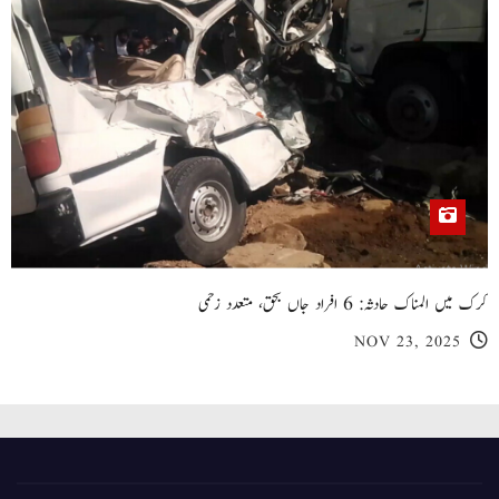
کرک میں المناک حادثہ: 6 افراد جاں بحق، متعدد زخمی
NOV 23, 2025