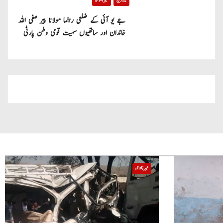
تازہ ترین
خیبر پختونخوا
جے یو آئی کے ضلعی رہنما مولانا پیر صفی اللہ
خاندان اور ساتھیوں سمیت قومی وطن پارٹی
میں شامل
خیبر پختونخوا