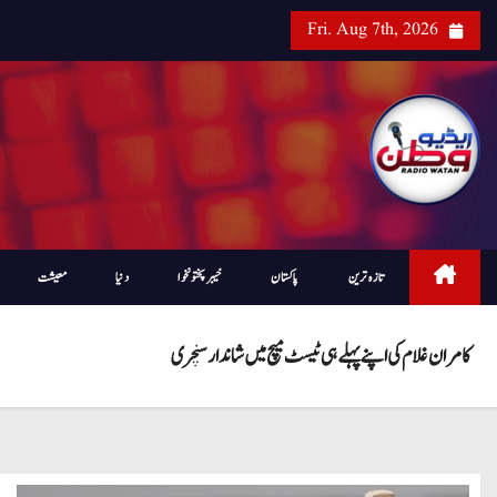
Fri. Aug 7th, 2026
تازہ ترین
پاکستان
خیبرپختونخوا
دنیا
معیشت
کامران غلام کی اپنے پہلے ہی ٹیسٹ میچ میں شاندارسنچری