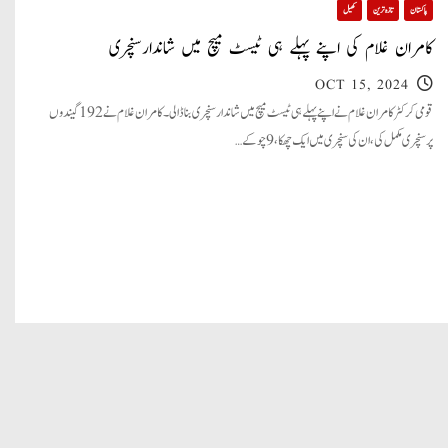
پاکستان
تازہ ترین
کھیل
کامران غلام کی اپنے پہلے ہی ٹیسٹ میچ میں شاندارسنچری
OCT 15, 2024
قومی کرکٹر کامران غلام نے اپنے پہلے ہی ٹیسٹ میچ میں شاندار سنچری بنا ڈالی ۔ کامران غلام نے 192گیندوں
پرسنچری مکمل کی،ان کی سنچری میں ایک چھکا ، 9چوکے…