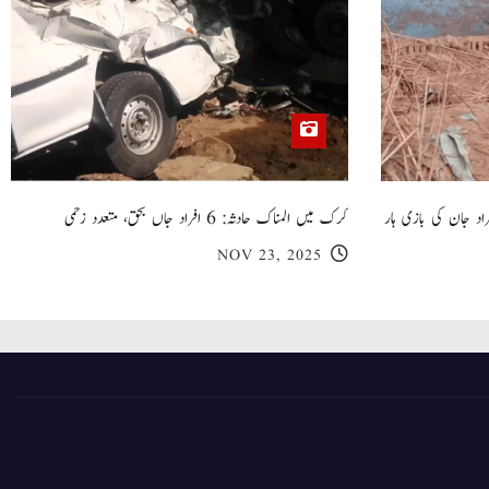
 گھر کی چھت گرنے کا سانحہ: 5 افراد جان کی بازی ہار
کرک میں المناک حادثہ: 6 افراد جاں بحق، متعدد زخمی
NOV 23, 2025