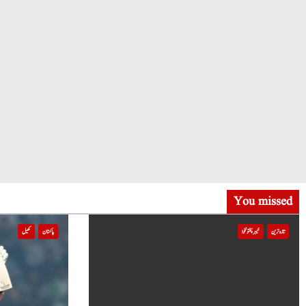
You missed
تازہ ترین
خیبر پختونخوا
پاکستان
کھیل