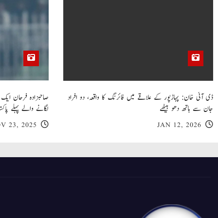
ڈی آئی خان: پہاڑپور کے علاقے میں فائرنگ کا واقعہ، دو افراد
جان سے ہاتھ دھو بیٹھے
لگانے والے پہلے پاکست
V 23, 2025
JAN 12, 2026