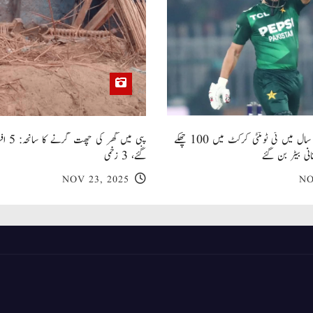
صاحبزادہ فرحان ایک سال میں ٹی ٹوئنٹی کرکٹ میں 100 چھکے
پبی میں
انی بیٹر بن گئے
گئے، 3 زخمی
NOV 23, 2025
NO