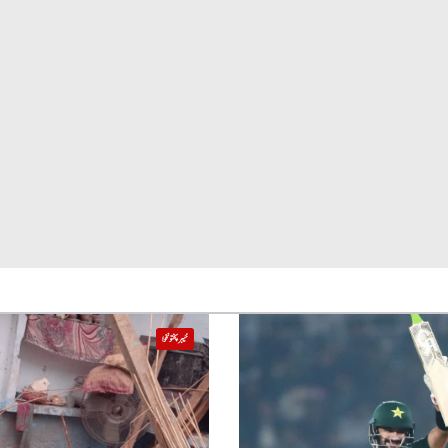
خیبر پختونخوا