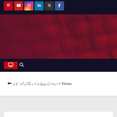
Home
کامران غلام کی اپنے پہلے ہی ٹیسٹ میچ میں شاندارسنچری