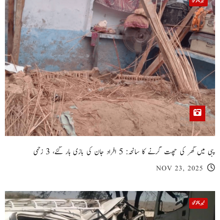
خیبر پختونخوا
پبی میں گھر کی چھت گرنے کا سانحہ: 5 افراد جان کی بازی ہار گئے، 3 زخمی
NOV 23, 2025
خیبر پختونخوا