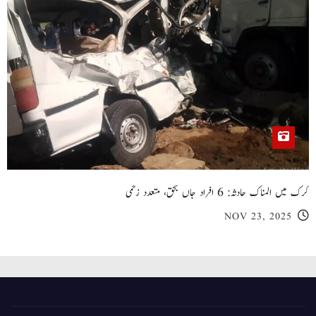
کرک میں المناک حادثہ: 6 افراد جاں بحق، متعدد زخمی
NOV 23, 2025