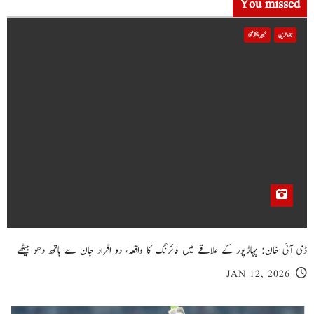
You missed
تازہ ترین
خیبر پختونخوا
ڈی آئی خان: پہاڑپور کے علاقے میں فائرنگ کا واقعہ، دو افراد جان سے ہاتھ دھو بیٹھے
JAN 12, 2026