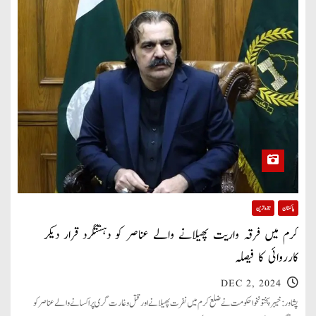
پاکستان
تازہ ترین
کرم میں فرقہ واریت پھیلانے والے عناصر کو دہشتگرد قرار دیکر
کارروائی کا فیصلہ
DEC 2, 2024
پشاور: خیبر پختونخوا حکومت نے ضلع کرم میں نفرت پھیلانے اور قتل و غارت گری پر اکسانے والے عناصر کو