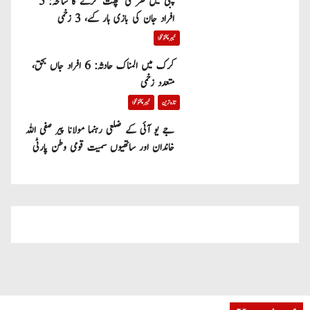
پبی میں گھر کی چھت گرنے کا سانحہ: 5
افراد جان کی بازی ہار گئے، 3 زخمی
خیبر پختونخوا
کرک میں المناک حادثہ: 6 افراد جاں بحق،
متعدد زخمی
تازہ ترین
خیبر پختونخوا
جے یو آئی کے ضلعی رہنما مولانا پیر صفی اللہ
خاندان اور ساتھیوں سمیت قومی وطن پارٹی
میں شامل