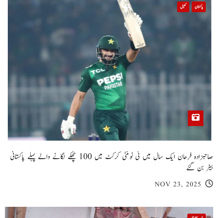
پاکستان
کھیل
صاحبزادہ فرحان ایک سال میں ٹی ٹوئنٹی کرکٹ میں 100 چھکے لگانے والے پہلے پاکستانی
بیٹر بن گئے
NOV 23, 2025