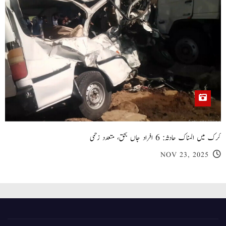
کرک میں المناک حادثہ: 6 افراد جاں بحق، متعدد زخمی
NOV 23, 2025