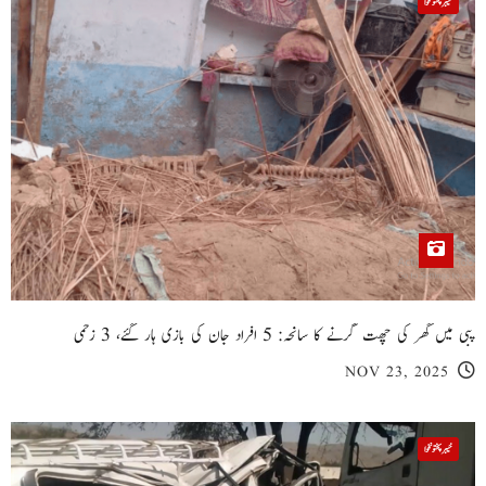
خیبر پختونخوا
پبی میں گھر کی چھت گرنے کا سانحہ: 5 افراد جان کی بازی ہار گئے، 3 زخمی
NOV 23, 2025
خیبر پختونخوا