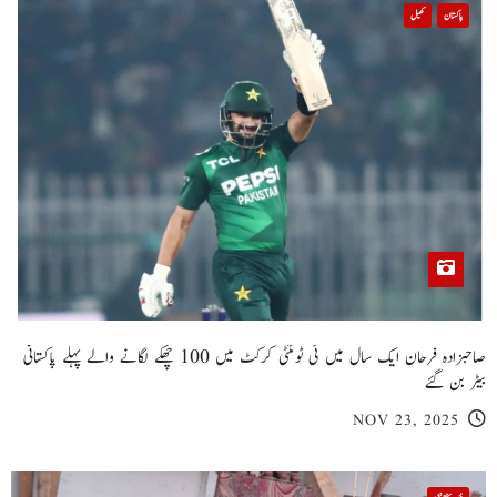
پاکستان
کھیل
صاحبزادہ فرحان ایک سال میں ٹی ٹوئنٹی کرکٹ میں 100 چھکے لگانے والے پہلے پاکستانی
بیٹر بن گئے
NOV 23, 2025