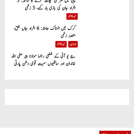
پبی میں گھر کی چھت گرنے کا سانحہ: 5
افراد جان کی بازی ہار گئے، 3 زخمی
خیبر پختونخوا
کرک میں المناک حادثہ: 6 افراد جاں بحق،
متعدد زخمی
تازہ ترین
خیبر پختونخوا
جے یو آئی کے ضلعی رہنما مولانا پیر صفی اللہ
خاندان اور ساتھیوں سمیت قومی وطن پارٹی
میں شامل