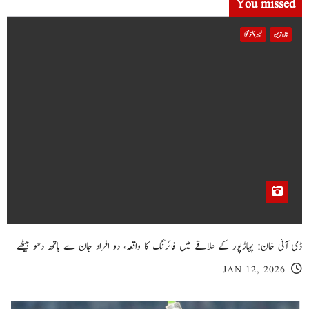
You missed
تازہ ترین
خیبر پختونخوا
ڈی آئی خان: پہاڑپور کے علاقے میں فائرنگ کا واقعہ، دو افراد جان سے ہاتھ دھو بیٹھے
JAN 12, 2026