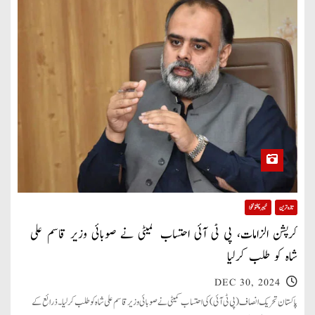
تازہ ترین
خیبر پختونخوا
کرپشن الزامات، پی ٹی آئی احتساب کمیٹی نے صوبائی وزیر قاسم علی
شاہ کو طلب کرلیا
DEC 30, 2024
پاکستان تحریک انصاف (پی ٹی آئی) کی احتساب کمیٹی نے صوبائی وزیر قاسم علی شاہ کو طلب کرلیا۔ ذرائع کے