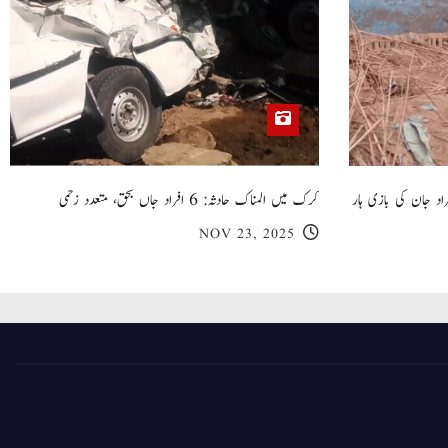
 گھر کی چھت گرنے کا سانحہ: 5 افراد جان کی بازی ہار
کرک میں المناک حادثہ: 6 افراد جاں بحق، متعدد زخمی
NOV 23, 2025