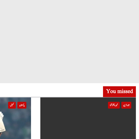
You missed
تازہ ترین
خیبر پختونخوا
پاکستان
کھیل