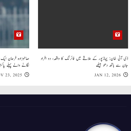
ڈی آئی خان: پہاڑپور کے علاقے میں فائرنگ کا واقعہ، دو افراد
جان سے ہاتھ دھو بیٹھے
لگانے والے پہلے پاکست
V 23, 2025
JAN 12, 2026