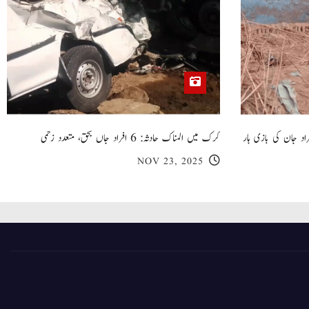
 گھر کی چھت گرنے کا سانحہ: 5 افراد جان کی بازی ہار
کرک میں المناک حادثہ: 6 افراد جاں بحق، متعدد زخمی
NOV 23, 2025