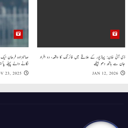
ڈی آئی خان: پہاڑپور کے علاقے میں فائرنگ کا واقعہ، دو افراد
جان سے ہاتھ دھو بیٹھے
لگانے والے پہلے پاکست
V 23, 2025
JAN 12, 2026