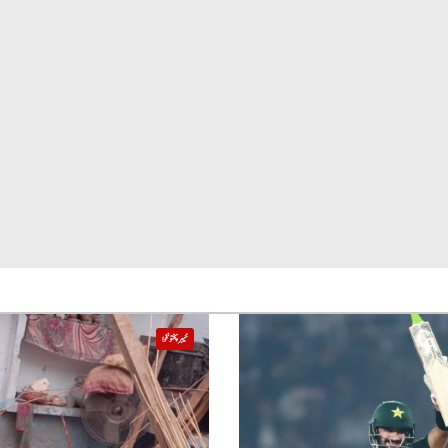
خیبر پختونخوا