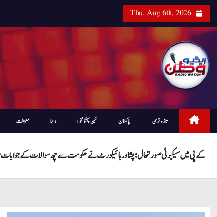
Thu. Aug 6th, 2026
تازہ ترین
پاکستان
خیبرپختونخوا
دنیا
معیشت
کے پی میں سیکیوٹی صورتحال؛ پشاور ہائیکورٹ نے حکومت سے چھ سوالات کے جوابات