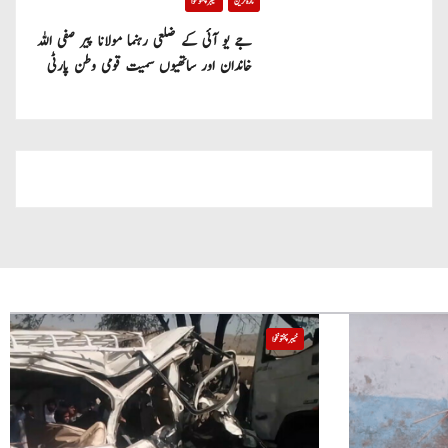
تازہ ترین
خیبر پختونخوا
جے یو آئی کے ضلعی رہنما مولانا پیر صفی اللہ
خاندان اور ساتھیوں سمیت قومی وطن پارٹی
میں شامل
خیبر پختونخوا