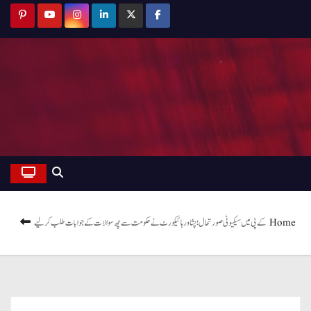
Home
کے پی میں سیکیوٹی صورتحال؛ پشاور ہائیکورٹ نے حکومت سے چھ سوالات کے جوابات طلب کرلیے