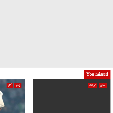
You missed
تازہ ترین
خیبر پختونخوا
پاکستان
کھیل