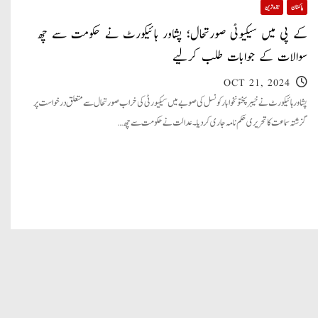
پاکستان
تازہ ترین
کے پی میں سیکیوٹی صورتحال؛ پشاور ہائیکورٹ نے حکومت سے چھ
سوالات کے جوابات طلب کرلیے
OCT 21, 2024
پشاور ہائیکورٹ نے خیبرپختونخوا بار کونسل کی صوبے میں سیکیورٹی کی خراب صورتحال سے متعلق درخواست پر
گزشتہ سماعت کا تحریری حکم نامہ جاری کردیا۔ عدالت نے حکومت سے چھ…