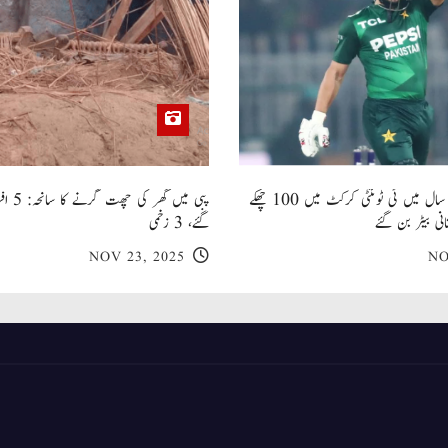
صاحبزادہ فرحان ایک سال میں ٹی ٹوئنٹی کرکٹ میں 100 چھکے
پبی میں
انی بیٹر بن گئے
گئے، 3 زخمی
NOV 23, 2025
NO