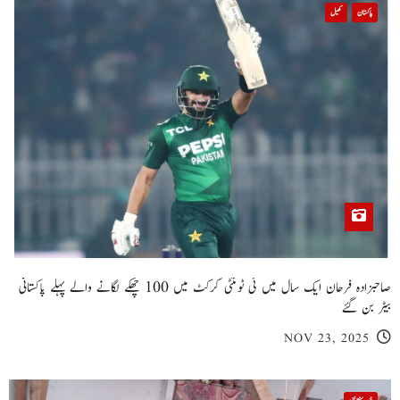
پاکستان
کھیل
صاحبزادہ فرحان ایک سال میں ٹی ٹوئنٹی کرکٹ میں 100 چھکے لگانے والے پہلے پاکستانی
بیٹر بن گئے
NOV 23, 2025