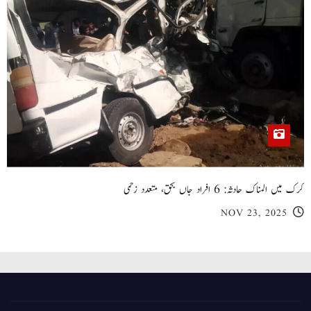
کرک میں المناک حادثہ: 6 افراد جاں بحق، متعدد زخمی
NOV 23, 2025