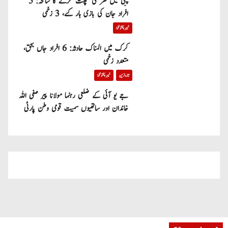
پبی میں گھر کی چھت گرنے کا سانحہ: 5
افراد جان کی بازی ہار گئے، 3 زخمی
خیبر پختونخوا
کرک میں المناک حادثہ: 6 افراد جاں بحق،
متعدد زخمی
تازہ ترین
خیبر پختونخوا
جے یو آئی کے ضلعی رہنما مولانا پیر صفی اللہ
خاندان اور ساتھیوں سمیت قومی وطن پارٹی
میں شامل