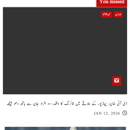
You missed
تازہ ترین
خیبر پختونخوا
ڈی آئی خان: پہاڑپور کے علاقے میں فائرنگ کا واقعہ، دو افراد جان سے ہاتھ دھو بیٹھے
JAN 12, 2026