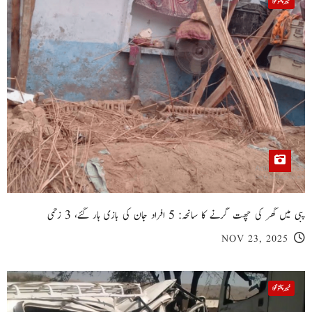
خیبر پختونخوا
پبی میں گھر کی چھت گرنے کا سانحہ: 5 افراد جان کی بازی ہار گئے، 3 زخمی
NOV 23, 2025
خیبر پختونخوا