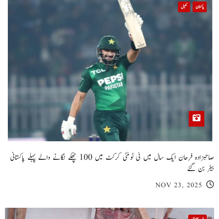
پاکستان
کھیل
صاحبزادہ فرحان ایک سال میں ٹی ٹوئنٹی کرکٹ میں 100 چھکے لگانے والے پہلے پاکستانی
بیٹر بن گئے
NOV 23, 2025