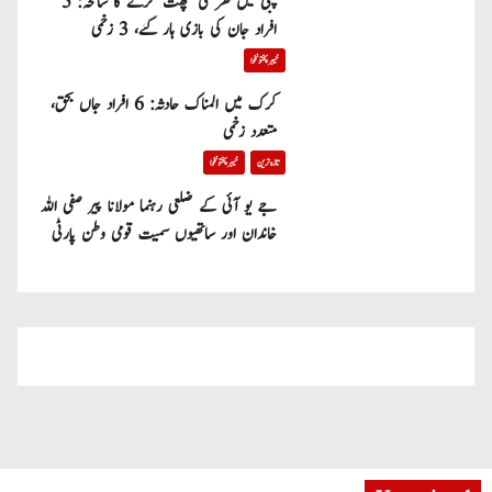
پبی میں گھر کی چھت گرنے کا سانحہ: 5
افراد جان کی بازی ہار گئے، 3 زخمی
خیبر پختونخوا
کرک میں المناک حادثہ: 6 افراد جاں بحق،
متعدد زخمی
تازہ ترین
خیبر پختونخوا
جے یو آئی کے ضلعی رہنما مولانا پیر صفی اللہ
خاندان اور ساتھیوں سمیت قومی وطن پارٹی
میں شامل