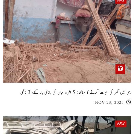
خیبر پختونخوا
پبی میں گھر کی چھت گرنے کا سانحہ: 5 افراد جان کی بازی ہار گئے، 3 زخمی
NOV 23, 2025
خیبر پختونخوا