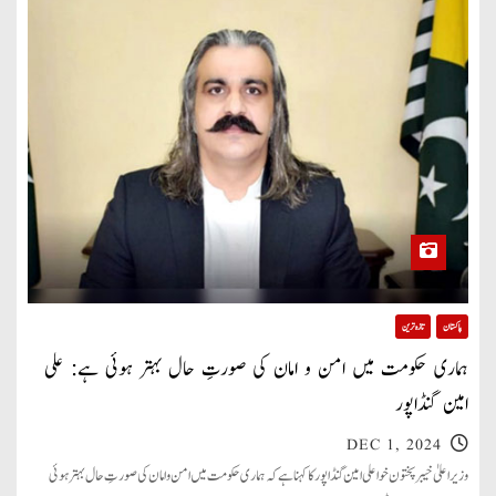
پاکستان
تازہ ترین
ہماری حکومت میں امن و امان کی صورتِ حال بہتر ہوئی ہے: علی
امین گنڈاپور
DEC 1, 2024
وزیر اعلیٰ خیبر پختون خوا علی امین گنڈاپور کا کہنا ہے کہ ہماری حکومت میں امن و امان کی صورتِ حال بہتر ہوئی