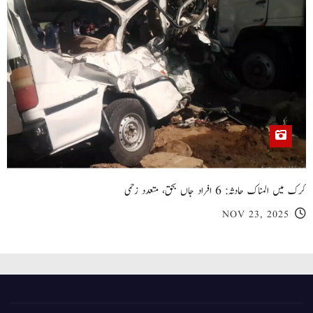
کرک میں المناک حادثہ: 6 افراد جاں بحق، متعدد زخمی
NOV 23, 2025