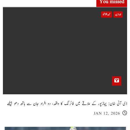
You missed
تازہ ترین
خیبر پختونخوا
ڈی آئی خان: پہاڑپور کے علاقے میں فائرنگ کا واقعہ، دو افراد جان سے ہاتھ دھو بیٹھے
JAN 12, 2026