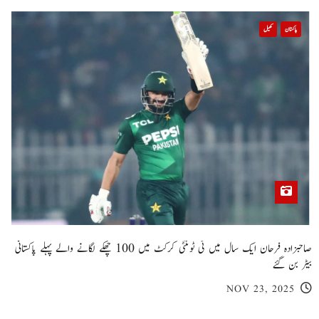
پاکستان
کھیل
صاحبزادہ فرحان ایک سال میں ٹی ٹوئنٹی کرکٹ میں 100 چھکے لگانے والے پہلے پاکستانی
بیٹر بن گئے
NOV 23, 2025