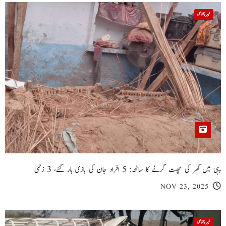
خیبر پختونخوا
پبی میں گھر کی چھت گرنے کا سانحہ: 5 افراد جان کی بازی ہار گئے، 3 زخمی
NOV 23, 2025
خیبر پختونخوا