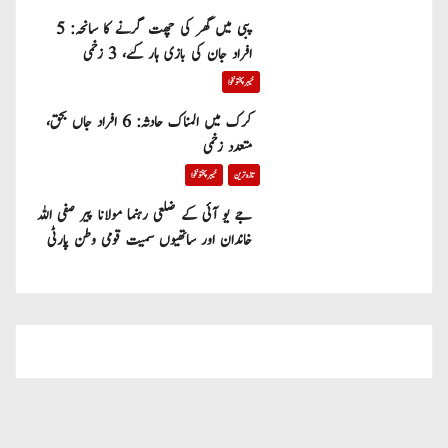
پبی میں گھر کی چھت گرنے کا سانحہ: 5
افراد جان کی بازی ہار گئے، 3 زخمی
خیبر پختونخوا
کرک میں المناک حادثہ: 6 افراد جاں بحق،
متعدد زخمی
تازہ ترین
خیبر پختونخوا
جے یو آئی کے ضلعی رہنما مولانا پیر صفی اللہ
خاندان اور ساتھیوں سمیت قومی وطن پارٹی
میں شامل