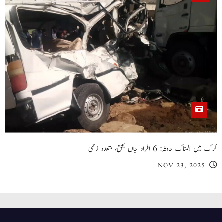
کرک میں المناک حادثہ: 6 افراد جاں بحق، متعدد زخمی
NOV 23, 2025