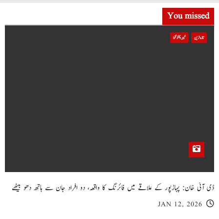
You missed
تازہ ترین
خیبر پختونخوا
ڈی آئی خان: پہاڑپور کے علاقے میں فائرنگ کا واقعہ، دو افراد جان سے ہاتھ دھو بیٹھے
JAN 12, 2026