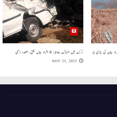
 گھر کی چھت گرنے کا سانحہ: 5 افراد جان کی بازی ہار
کرک میں المناک حادثہ: 6 افراد جاں بحق، متعدد زخمی
NOV 23, 2025