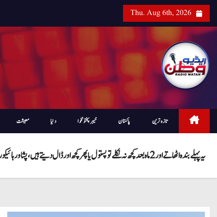
Thu. Aug 6th, 2026
تازہ ترین
پاکستان
خیبرپختونخوا
دنیا
معیشت
یہ پہلے بندہ اٹھاتے اور 2 ماہ بعد کچھ نہ نکلے تو پستول یا پھر کچھ اور ڈال دیتے ہیں، پشاور ہائیکورٹ