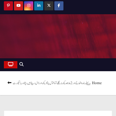
Home
یہ پہلے بندہ اٹھاتے اور 2 ماہ بعد کچھ نہ نکلے تو پستول یا پھر کچھ اور ڈال دیتے ہیں، پشاور ہائیکورٹ