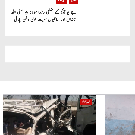
تازہ ترین
خیبر پختونخوا
جے یو آئی کے ضلعی رہنما مولانا پیر صفی اللہ
خاندان اور ساتھیوں سمیت قومی وطن پارٹی
میں شامل
خیبر پختونخوا