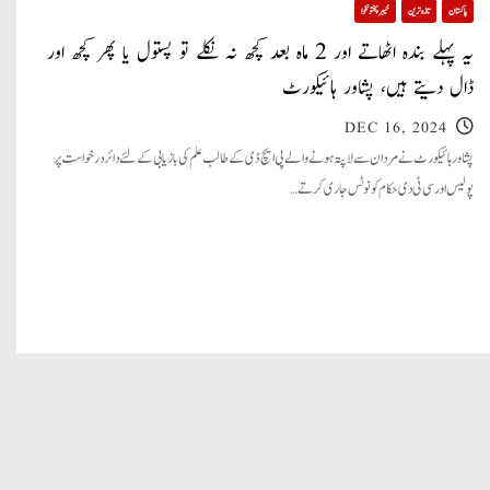
پاکستان
تازہ ترین
خیبر پختونخوا
یہ پہلے بندہ اٹھاتے اور 2 ماہ بعد کچھ نہ نکلے تو پستول یا پھر کچھ اور
ڈال دیتے ہیں، پشاور ہائیکورٹ
DEC 16, 2024
پشاور ہائیکورٹ نے مردان سے لاپتہ ہونے والے پی ایچ ڈی کے طالب علم کی بازیابی کےلئے دائر درخواست پر
پولیس اور سی ٹی دی حکام کو نوٹس جاری کرتے…