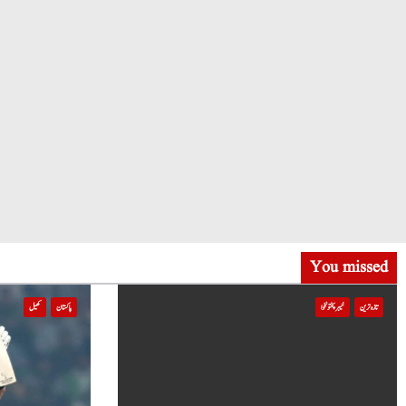
You missed
تازہ ترین
خیبر پختونخوا
پاکستان
کھیل