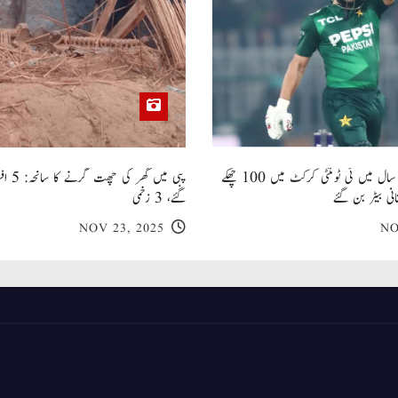
صاحبزادہ فرحان ایک سال میں ٹی ٹوئنٹی کرکٹ میں 100 چھکے
پبی میں
انی بیٹر بن گئے
گئے، 3 زخمی
NOV 23, 2025
NO