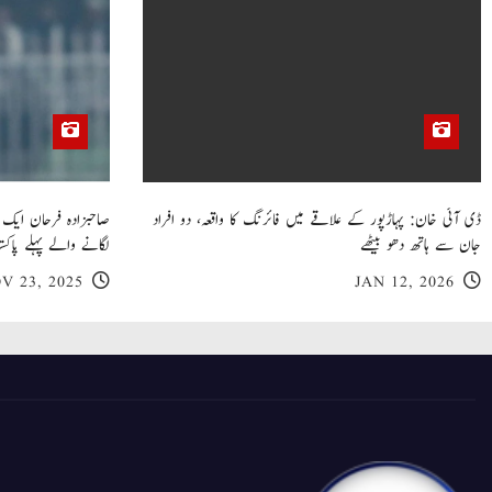
ڈی آئی خان: پہاڑپور کے علاقے میں فائرنگ کا واقعہ، دو افراد
جان سے ہاتھ دھو بیٹھے
لگانے والے پہلے پاکست
V 23, 2025
JAN 12, 2026