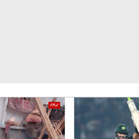
خیبر پختونخوا