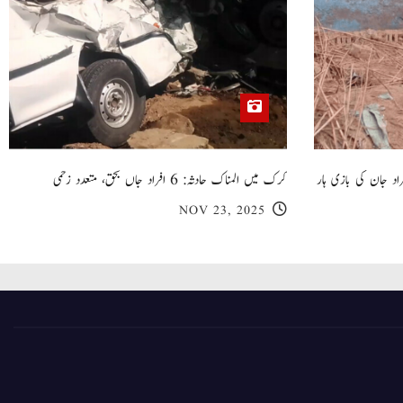
 گھر کی چھت گرنے کا سانحہ: 5 افراد جان کی بازی ہار
کرک میں المناک حادثہ: 6 افراد جاں بحق، متعدد زخمی
NOV 23, 2025