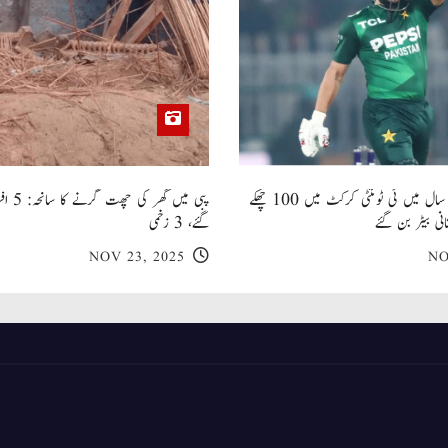
صاحبزادہ فرحان ایک سال میں ٹی ٹوئنٹی کرکٹ میں 100 چھکے
پبی میں
انی بیٹر بن گئے
گئے، 3 زخمی
NOV 23, 2025
NO