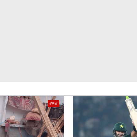
خیبر پختونخوا