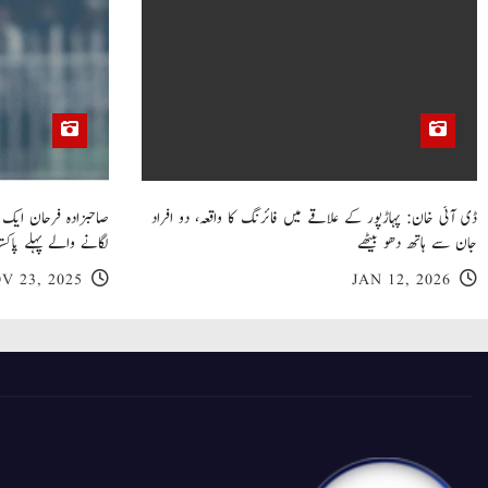
ڈی آئی خان: پہاڑپور کے علاقے میں فائرنگ کا واقعہ، دو افراد
جان سے ہاتھ دھو بیٹھے
لگانے والے پہلے پاکست
V 23, 2025
JAN 12, 2026