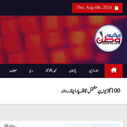
Thu. Aug 6th, 2026
تازہ ترین
پاکستان
خیبرپختونخوا
دنیا
معیشت
100 گاڑیوں پر مشتمل قافلہ پارا چنار روانہ