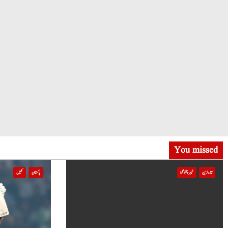
You missed
تازہ ترین
خیبر پختونخوا
پاکستان
کھیل