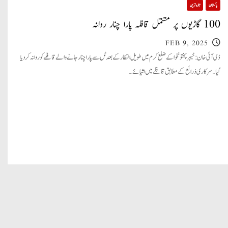
پاکستان
تازہ ترین
100 گاڑیوں پر مشتمل قافلہ پارا چنار روانہ
FEB 9, 2025
ڈی آئی خان: خیبرپختونخوا کے ضلع کرم میں طویل انتظار کے بعد ٹل سے پاراچنار جانے والے قافلے کو روانہ کر دیا
گیا۔ سرکاری ذرائع کے مطابق قافلے میں اشیائے…