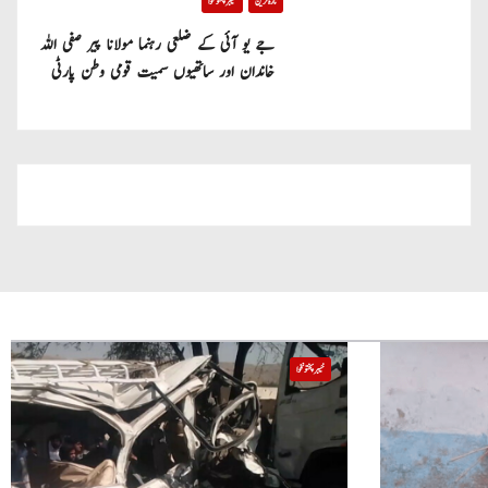
تازہ ترین
خیبر پختونخوا
جے یو آئی کے ضلعی رہنما مولانا پیر صفی اللہ
خاندان اور ساتھیوں سمیت قومی وطن پارٹی
میں شامل
خیبر پختونخوا