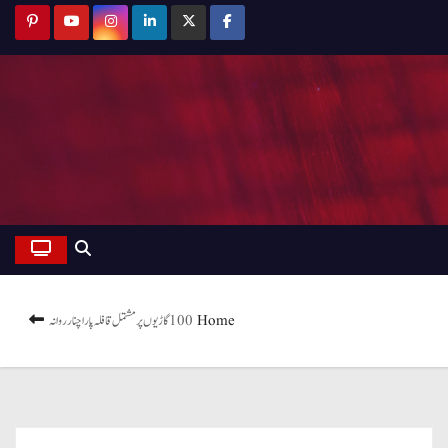
Home
100 گاڑیوں پر مشتمل قافلہ پارا چنار روانہ