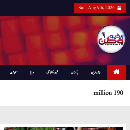
Sun. Aug 9th, 2026
تازہ ترین
پاکستان
خیبرپختونخوا
دنیا
معیشت
190 million