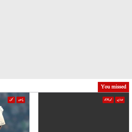
You missed
تازہ ترین
خیبر پختونخوا
پاکستان
کھیل