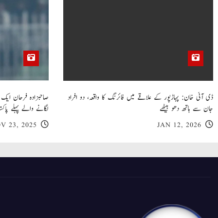
ڈی آئی خان: پہاڑپور کے علاقے میں فائرنگ کا واقعہ، دو افراد
جان سے ہاتھ دھو بیٹھے
لگانے والے پہلے پاکست
V 23, 2025
JAN 12, 2026