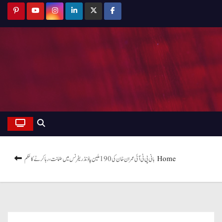
Home
بانی پی ٹی آئی عمران خان کی 190 ملین پاؤنڈ ریفرنس میں ضمانت، رہا کرنے کا حکم