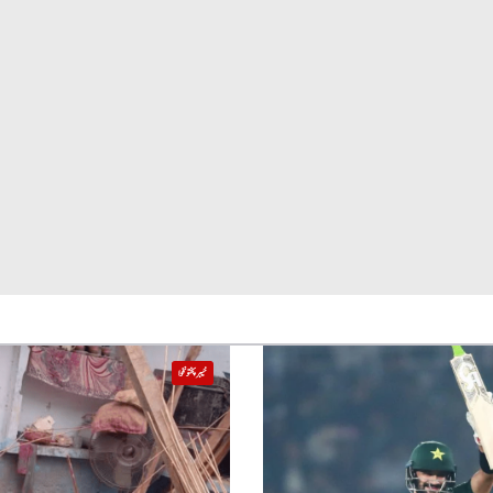
خیبر پختونخوا