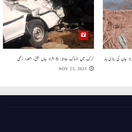
 گھر کی چھت گرنے کا سانحہ: 5 افراد جان کی بازی ہار
کرک میں المناک حادثہ: 6 افراد جاں بحق، متعدد زخمی
NOV 23, 2025