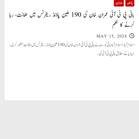
پاکستان
تازہ ترین
بانی پی ٹی آئی عمران خان کی 190 ملین پاؤنڈ ریفرنس میں ضمانت، رہا
کرنے کا حکم
MAY 15, 2024
اسلام آباد: اسلام آباد ہائی کورٹ نے بانی پی ٹی آئی عمران خان کی 190 ملین پاؤنڈز ریفرنس میں ضمانت منظور کرلی۔
ميڈیا کے مطابق بانی پی ٹی آئی کی…