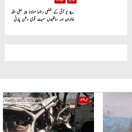
تازہ ترین
خیبر پختونخوا
جے یو آئی کے ضلعی رہنما مولانا پیر صفی اللہ
خاندان اور ساتھیوں سمیت قومی وطن پارٹی
میں شامل
خیبر پختونخوا