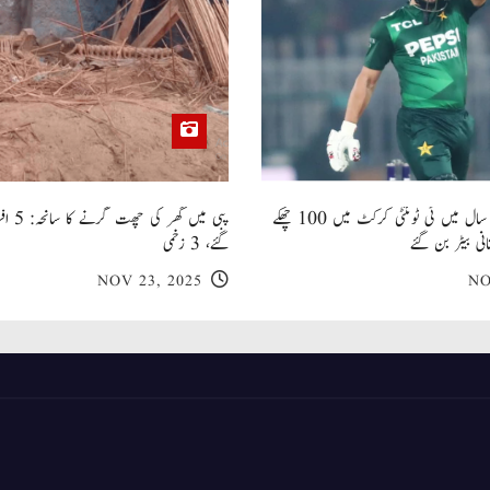
صاحبزادہ فرحان ایک سال میں ٹی ٹوئنٹی کرکٹ میں 100 چھکے
پبی میں
انی بیٹر بن گئے
گئے، 3 زخمی
NOV 23, 2025
NO