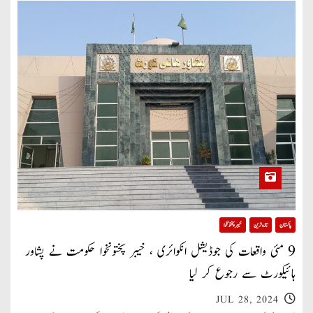
پاکستان
تازہ ترین
خیبر پختونخوا
9 مئی واقعات کی جوڈیشل انکوائری ، خیبر پختونخوا حکومت نے پشاور
ہائیکورٹ سے رجوع کر لیا
JUL 28, 2024