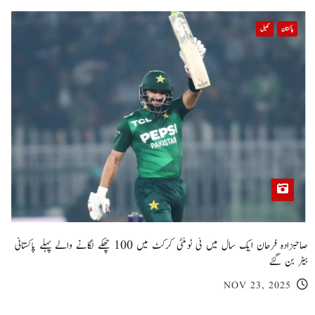
پاکستان
کھیل
صاحبزادہ فرحان ایک سال میں ٹی ٹوئنٹی کرکٹ میں 100 چھکے لگانے والے پہلے پاکستانی
بیٹر بن گئے
NOV 23, 2025