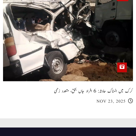
کرک میں المناک حادثہ: 6 افراد جاں بحق، متعدد زخمی
NOV 23, 2025