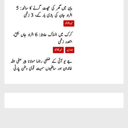
پبی میں گھر کی چھت گرنے کا سانحہ: 5
افراد جان کی بازی ہار گئے، 3 زخمی
خیبر پختونخوا
کرک میں المناک حادثہ: 6 افراد جاں بحق،
متعدد زخمی
تازہ ترین
خیبر پختونخوا
جے یو آئی کے ضلعی رہنما مولانا پیر صفی اللہ
خاندان اور ساتھیوں سمیت قومی وطن پارٹی
میں شامل