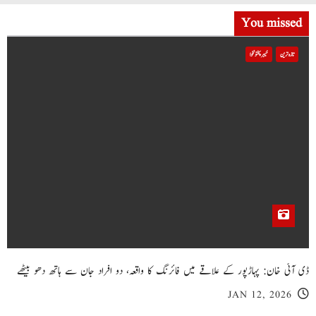
You missed
تازہ ترین
خیبر پختونخوا
ڈی آئی خان: پہاڑپور کے علاقے میں فائرنگ کا واقعہ، دو افراد جان سے ہاتھ دھو بیٹھے
JAN 12, 2026