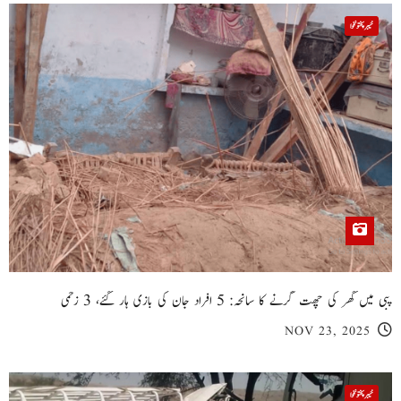
خیبر پختونخوا
پبی میں گھر کی چھت گرنے کا سانحہ: 5 افراد جان کی بازی ہار گئے، 3 زخمی
NOV 23, 2025
خیبر پختونخوا