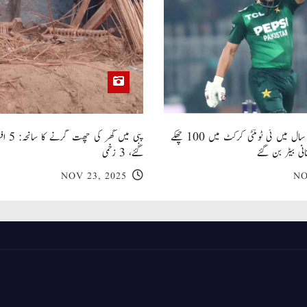
صاحبزادہ فرحان ایک سال میں ٹی ٹوئنٹی کرکٹ میں 100 چھکے
پبی میں
انی بیٹر بن گئے
گئے، 3 زخمی
NOV 23, 2025
NO