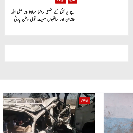
تازہ ترین
خیبر پختونخوا
جے یو آئی کے ضلعی رہنما مولانا پیر صفی اللہ
خاندان اور ساتھیوں سمیت قومی وطن پارٹی
میں شامل
خیبر پختونخوا