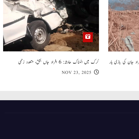
 گھر کی چھت گرنے کا سانحہ: 5 افراد جان کی بازی ہار
کرک میں المناک حادثہ: 6 افراد جاں بحق، متعدد زخمی
NOV 23, 2025