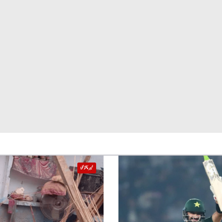
خیبر پختونخوا