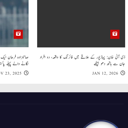
ڈی آئی خان: پہاڑپور کے علاقے میں فائرنگ کا واقعہ، دو افراد
جان سے ہاتھ دھو بیٹھے
لگانے والے پہلے پاکست
V 23, 2025
JAN 12, 2026