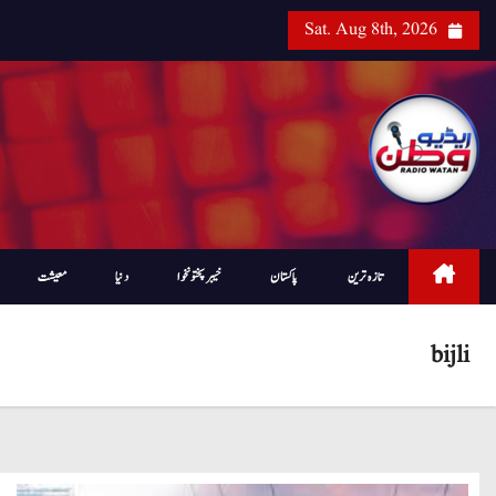
Sat. Aug 8th, 2026
تازہ ترین
پاکستان
خیبرپختونخوا
دنیا
معیشت
bijli