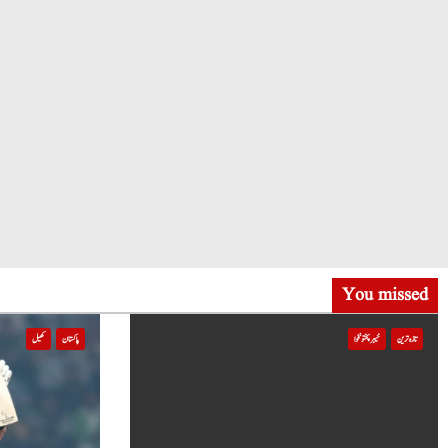
You missed
تازہ ترین
خیبر پختونخوا
پاکستان
کھیل