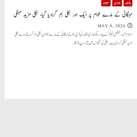
پاکستان
تازہ ترین
معیشت
مہنگائی کے مارے عوام پر ایک اور بجلی بم گرادیا گیا، بجلی مزید مہنگی
MAY 8, 2024
اسلام آباد: نیشنل الیکٹرک پاور ریگولیٹری اتھارٹی (نیپرا) نے مہنگائی کے مارے عوام پر بجلی بم گراتے ہوئے بجلی
مزید مہنگی کردی ہے۔ بجلی کی قیمتوں میں 2 روپے 83…