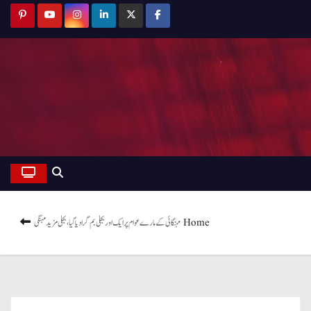
Home
مہنگائی کے مارے عوام پر ایک اور بجلی بم گرادیا گیا، بجلی مزید مہنگی