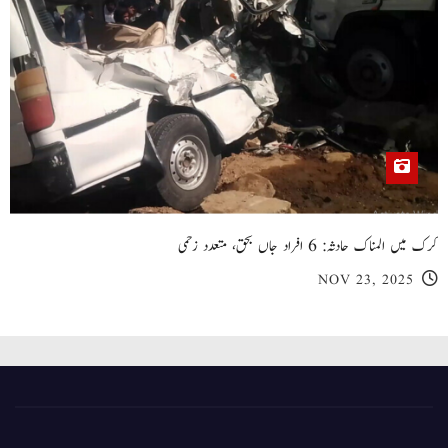
کرک میں المناک حادثہ: 6 افراد جاں بحق، متعدد زخمی
NOV 23, 2025