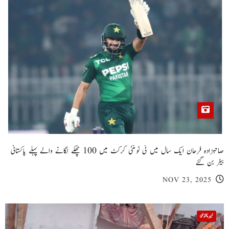
صاحبزادہ فرحان ایک سال میں ٹی ٹوئنٹی کرکٹ میں 100 چھکے لگانے والے پہلے پاکستانی
بیٹر بن گئے
NOV 23, 2025
خیبر پختونخوا