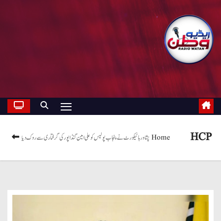
HCP
Home
پشاور ہائیکورٹ نے پنجاب پولیس کو علی امین گنڈا پور کی گرفتاری سے روک دیا