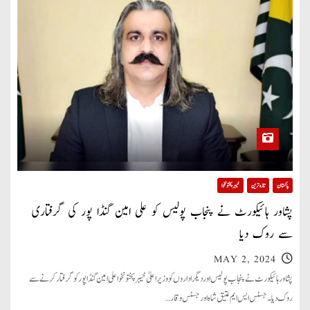
پاکستان
تازہ ترین
خیبر پختونخوا
پشاور ہائیکورٹ نے پنجاب پولیس کو علی امین گنڈا پور کی گرفتاری
سے روک دیا
MAY 2, 2024
پشاور ہائیکورٹ نے پنجاب پولیس اور دیگر اداروں کو وزیر اعلیٰ خیبر پختونخوا علی امین گنڈاپور کو گرفتار کرنے سے
روک دیا۔ جسٹس ایس ایم عتیق شاہ اور جسٹس وقار…