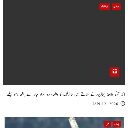
تازہ ترین
خیبر پختونخوا
ڈی آئی خان: پہاڑپور کے علاقے میں فائرنگ کا واقعہ، دو افراد جان سے ہاتھ دھو بیٹھے
JAN 12, 2026
پاکستان
کھیل