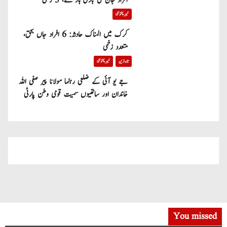
افراد جان کی بازی ہار گئے، 3 زخمی
خیبر پختونخوا
کرک میں المناک حادثہ: 6 افراد جاں بحق،
متعدد زخمی
تازہ ترین
خیبر پختونخوا
جے یو آئی کے ضلعی رہنما مولانا پیر صفی اللہ
خاندان اور ساتھیوں سمیت قومی وطن پارٹی
میں شامل
You missed