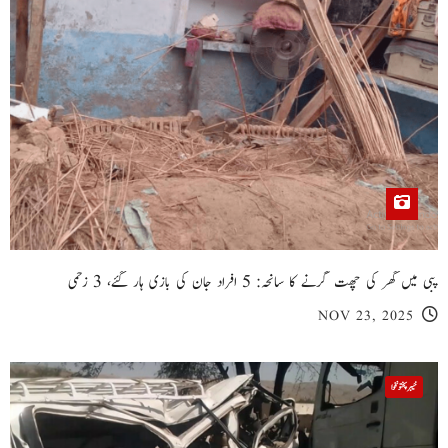
پبی میں گھر کی چھت گرنے کا سانحہ: 5 افراد جان کی بازی ہار گئے، 3 زخمی
NOV 23, 2025
خیبر پختونخوا