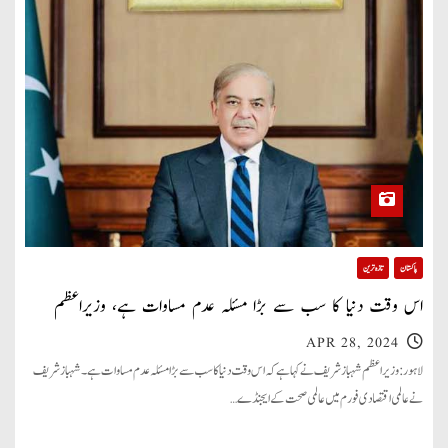
پاکستان
تازہ ترین
اس وقت دنیا کا سب سے بڑا مسئلہ عدم مساوات ہے، وزیراعظم
APR 28, 2024
لاہور: وزیراعظم شہباز شریف نے کہا ہے کہ اس وقت دنیا کا سب سے بڑا مسئلہ عدم مساوات ہے۔ شہباز شریف
نے عالمی اقتصادی فورم میں عالمی صحت کے ایجنڈے…