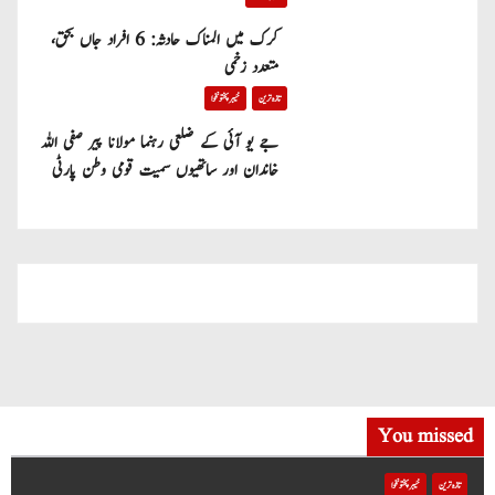
کرک میں المناک حادثہ: 6 افراد جاں بحق،
متعدد زخمی
تازہ ترین
خیبر پختونخوا
جے یو آئی کے ضلعی رہنما مولانا پیر صفی اللہ
خاندان اور ساتھیوں سمیت قومی وطن پارٹی
میں شامل
You missed
تازہ ترین
خیبر پختونخوا