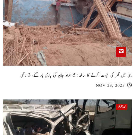
پبی میں گھر کی چھت گرنے کا سانحہ: 5 افراد جان کی بازی ہار گئے، 3 زخمی
NOV 23, 2025
خیبر پختونخوا