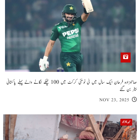
صاحبزادہ فرحان ایک سال میں ٹی ٹوئنٹی کرکٹ میں 100 چھکے لگانے والے پہلے پاکستانی
بیٹر بن گئے
NOV 23, 2025
خیبر پختونخوا