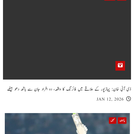
ڈی آئی خان: پہاڑپور کے علاقے میں فائرنگ کا واقعہ، دو افراد جان سے ہاتھ دھو بیٹھے
JAN 12, 2026
پاکستان
کھیل