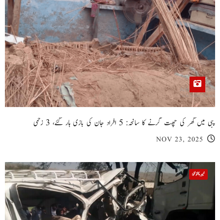
پبی میں گھر کی چھت گرنے کا سانحہ: 5 افراد جان کی بازی ہار گئے، 3 زخمی
NOV 23, 2025
خیبر پختونخوا