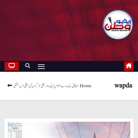
wapda
Home
مہنگائی کے مارے عوام پر ایک اور بجلی بم گرادیا گیا، بجلی مزید مہنگی