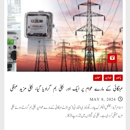
پاکستان
تازہ ترین
معیشت
مہنگائی کے مارے عوام پر ایک اور بجلی بم گرادیا گیا، بجلی مزید مہنگی
MAY 8, 2024
اسلام آباد: نیشنل الیکٹرک پاور ریگولیٹری اتھارٹی (نیپرا) نے مہنگائی کے مارے عوام پر بجلی بم گراتے ہوئے بجلی
مزید مہنگی کردی ہے۔ بجلی کی قیمتوں میں 2 روپے 83…