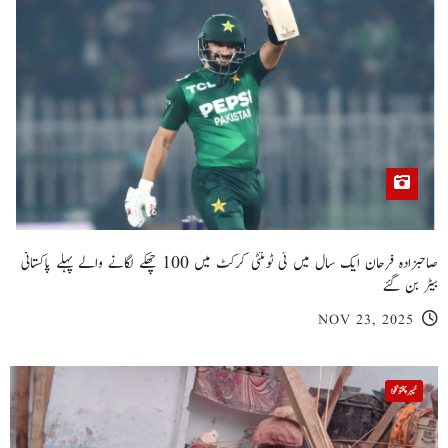
صاحبزادہ فرحان ایک سال میں ٹی ٹوئنٹی کرکٹ میں 100 چھکے لگانے والے پہلے پاکستانی
بیٹر بن گئے
NOV 23, 2025
خیبر پختونخوا