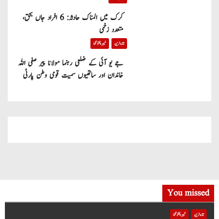
کرک میں المناک حادثہ: 6 افراد جاں بحق،
متعدد زخمی
تازہ ترین
خیبر پختونخوا
جے یو آئی کے ضلعی رہنما مولانا پیر صفی اللہ
خاندان اور ساتھیوں سمیت قومی وطن پارٹی
میں شامل
You missed
تازہ ترین
خیبر پختونخوا