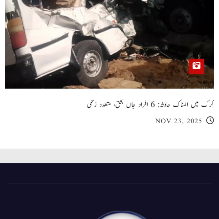
کرک میں المناک حادثہ: 6 افراد جاں بحق، متعدد زخمی
NOV 23, 2025