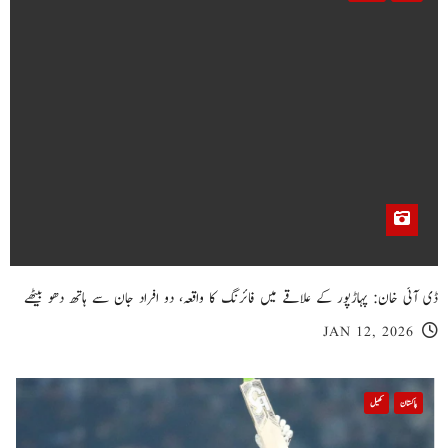
ڈی آئی خان: پہاڑپور کے علاقے میں فائرنگ کا واقعہ، دو افراد جان سے ہاتھ دھو بیٹھے
JAN 12, 2026
پاکستان
کھیل