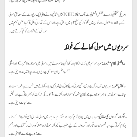
موسم میں صحت مند رہنے کا ایک بہترین طریقہ ہے۔
امریکی تحقیقی ادارے نیشنل انسٹیٹیوٹ آف ہیلتھ (NIH) میں شائع ہونے والی ایک رپورٹ کے مطابق مولی
کے باقاعدہ استعمال سے خون میں گلوکوز کی سطح قابو میں رہتی ہے، اور اس کے قدرتی اینٹی آکسیڈنٹس جسم میں
سوزش کے اثرات کو کم کرتے ہیں۔
سردیوں میں مولی کھانے کے فوائد
مدافعتی نظام مضبوط:
سرد موسم میں نزلہ، زکام اور کھانسی عام ہوتے ہیں، مولی میں موجود وٹامن C اور اینٹی
آکسیڈنٹس ان موسمی بیماریوں سے بچاؤ میں مدد دیتی ہے۔
۔ بہتر ہاضمہ:
سردیوں میں لوگ بھاری، تلی ہوئی اور چکنائی والی غذائیں زیادہ کھاتے ہیں جس سے ہاضمہ سست ہو
جاتا ہے، مولی میں فائبر موجود ہے جو نظامِ ہاضمہ کو متوازن رکھتا ہے، آنتوں کی حرکت کو بہتر بناتی ہے اور قبض
سے نجات دیتی ہے۔
۔ جگر اور گردوں کی صفائی:
سردیوں میں میٹابولزم کمزور ہو سکتا ہے، ایسے میں مولی قدرتی ڈی ٹاکسیفائر کے طور
پر کام کرتی ہے، یہ خصوصیت جگر اور گردوں کے لیے مفید ہے کیونکہ مولی ان اعضا کو صاف رکھتی ہے اور جسم
سے زہریلے مادے نکالتی ہے۔