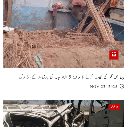
پبی میں گھر کی چھت گرنے کا سانحہ: 5 افراد جان کی بازی ہار گئے، 3 زخمی
NOV 23, 2025
خیبر پختونخوا