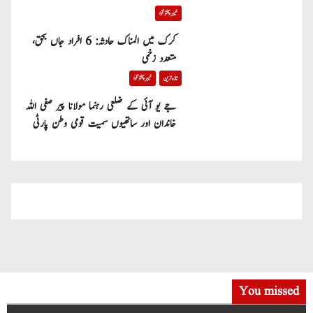
خیبر پختونخوا
کرک میں المناک حادثہ: 6 افراد جاں بحق،
متعدد زخمی
تازہ ترین
خیبر پختونخوا
جے یو آئی کے ضلعی رہنما مولانا پیر صفی اللہ
خاندان اور ساتھیوں سمیت قومی وطن پارٹی
میں شامل
You missed