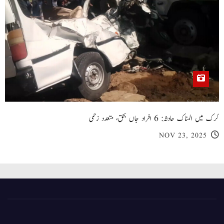
کرک میں المناک حادثہ: 6 افراد جاں بحق، متعدد زخمی
NOV 23, 2025