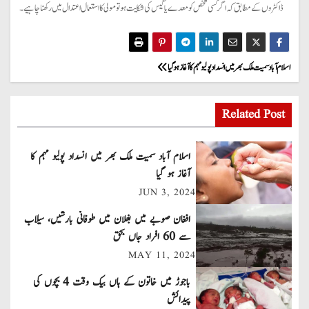
ڈاکٹروں کے مطابق کہ اگر کسی شخص کو معدے یا گیس کی شکایت ہو تو مولی کا استعمال اعتدال میں رکھنا چاہیے۔
P
اسلام آباد سمیت ملک بھر میں انسداد پولیو مہم کا آغاز ہو گیا
o
Related Post
s
t
اسلام آباد سمیت ملک بھر میں انسداد پولیو مہم کا
آغاز ہو گیا
n
JUN 3, 2024
a
افغان صوبے میں بغلان میں طوفانی بارشیں، سیلاب
سے 60 افراد جاں بحق
v
MAY 11, 2024
i
باجوڑ میں خاتون کے ہاں بیک وقت 4 بچوں کی
پیدائش
g