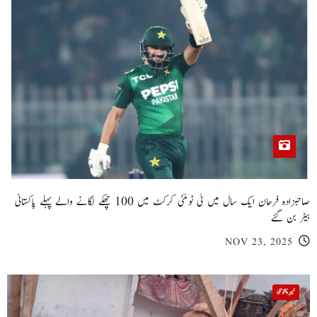
صاحبزادہ فرحان ایک سال میں ٹی ٹوئنٹی کرکٹ میں 100 چھکے لگانے والے پہلے پاکستانی
بیٹر بن گئے
NOV 23, 2025
خیبر پختونخوا