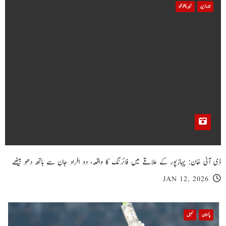
تازہ ترین
خیبر پختونخوا
ڈی آئی خان: پہاڑپور کے علاقے میں فائرنگ کا واقعہ، دو افراد جان سے ہاتھ دھو بیٹھے
JAN 12, 2026
پاکستان
کھیل