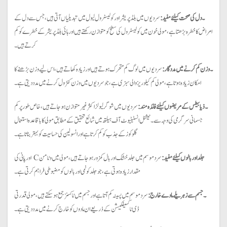
۔ دل کی صحت کیلئے مفید:
سردیوں میں بلڈ پریشر اور کولیسٹرول لیول میں تبدیلیاں آتی ہیں، جس سے دل کے
امراض کا خطرہ بڑھتا ہے، مولی خون میں کولیسٹرول کی سطح کو متوازن رکھتے ہیں اور ہائی بلڈ پریشر کے خطرے کو کم
کرتے ہیں۔
۔ وزن کم کرنے میں مددگار:
سردیوں میں لوگ کم متحرک ہوتے ہیں اور زیادہ کھاتے ہیں، اس لیے وزن بڑھنے کا
امکان زیادہ ہوتا ہے، مولی کم کیلوریز والی سبزی ہے، جو سردیوں میں وزن کنٹرول کرنے میں مدد دیتی ہے۔
۔ ذیابیطس کے مریضوں کیلئے فائدہ مند:
سردیوں میں شوگر لیولز اکثر غیر متوازن ہو جاتے ہیں، خاص طور پر کم
جسمانی سرگرمی کی وجہ سے۔ نیشنل انسٹیٹیوٹ آف ہیلتھ میں شائع تحقیق کے مطابق مولی کا باقاعدہ استعمال
گلوکوز کے جذب کو کم کرتا ہے اور انسولین کی حساسیت کو بہتر بناتا ہے۔
جلد اور بالوں کیلئے مفید:
سرد موسم میں جلد خشک اور بال کمزور ہو جاتے ہیں، مولی میں وٹامن C اور پانی کی
مقدار زیادہ ہوتی ہے، جو جلد کو نمی اور بالوں کو مضبوطی فراہم کرتی ہے۔
۔ جسم سے زہریلے مادے خارج:
سرد موسم میں پسینہ کم آتا ہے اور جسم میں ٹاکسنز جمع ہو سکتے ہیں، مولی قدرتی
ڈی ٹاکسیفکیشن کے ذریعے ان مادوں کو خارج کرنے میں مدد دیتی ہے۔