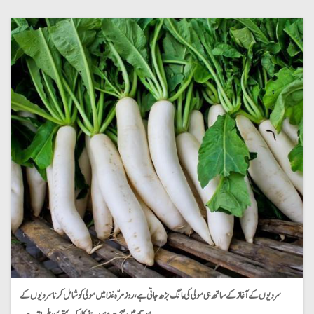
سردیوں کے آغاز کے ساتھ ہی مولی کی مانگ بڑھ جاتی ہے، روزمرّہ غذا میں مولی کو شامل کرنا سردیوں کے