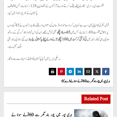
شکست دی۔ سری لنکا نے پہلے بیٹنگ کرتے ہوئے 7 وکٹوں کے نقصان پر 128 رنز بنائے، جس کا تعاقب
پاکستان نے بھرپور انداز میں کیا۔
قومی ٹیم کی کامیابی میں سب سے نمایاں کردار صاحبزادہ فرحان کی دھواں دار بیٹنگ کا رہا۔ انہوں نے 45 گیندوں
پر ناقابلِ شکست 80 رنز بنائے، جس میں
5 بلند و بالا چھکے
بھی شامل تھے۔ ان کی اس شاندار کارکردگی کے ساتھ
وہ ایک ہی کیلنڈر ائیر میں
ٹی ٹوئنٹی کرکٹ میں 100 چھکے جڑنے والے پہلے پاکستانی بلے باز
بن گئے، جو ایک تاریخی
سنگِ میل ہے۔
سہ ملکی سیریز میں آج پاکستان کا مقابلہ زمبابوے سے ہوگا۔
P
ہری پور میں چور بند گھر سے 60تولے سونا لے اڑے
o
Related Post
s
t
ہری پور میں چور بند گھر سے 60تولے سونا لے