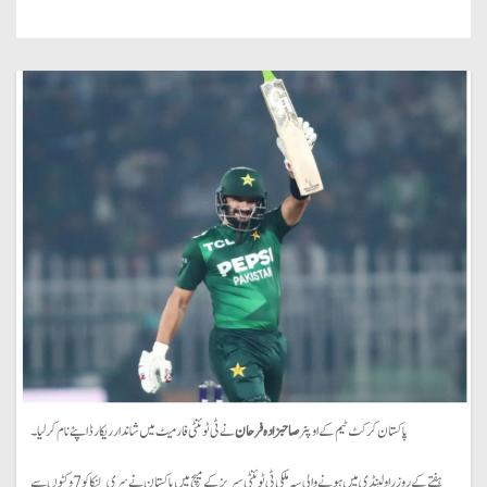
پاکستان کرکٹ ٹیم کے اوپنر
صاحبزادہ فرحان
نے ٹی ٹوئنٹی فارمیٹ میں شاندار ریکارڈ اپنے نام کر لیا۔
ہفتے کے روز راولپنڈی میں ہونے والی سہ ملکی ٹی ٹوئنٹی سیریز کے میچ میں پاکستان نے سری لنکا کو 7 وکٹوں سے