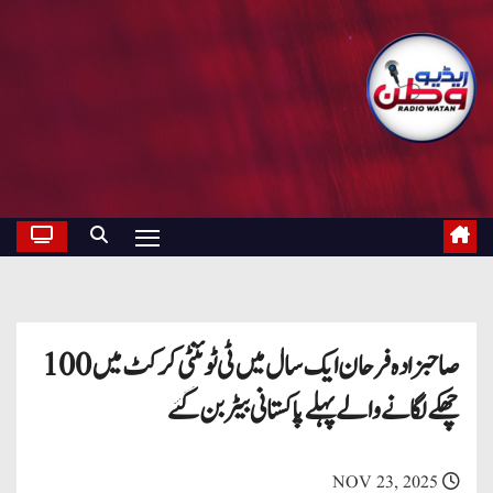
صاحبزادہ فرحان ایک سال میں ٹی ٹوئنٹی کرکٹ میں 100
چھکے لگانے والے پہلے پاکستانی بیٹر بن گئے
NOV 23, 2025