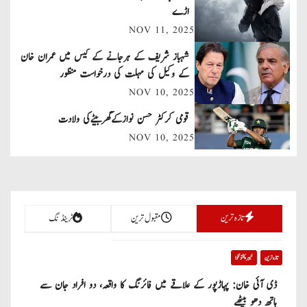
اڑے
n
NOV 11, 2025
a
شہباز شریف کے ہرجانے کے کیس میں عمران خان
کے وکیل کی مہلت کی درخواست منظور
v
NOV 10, 2025
i
قومی کرکٹر حسن نوازکےگھربیٹےکی ولادت
g
NOV 10, 2025
a
t
تازہ ترین
مقبول ترین
ٹرینڈنگ
i
o
تازہ ترین
خیبر پختونخوا
n
ڈی آئی خان: پہاڑپور کے علاقے میں فائرنگ کا واقعہ، دو افراد جان سے
ہاتھ دھو بیٹھے