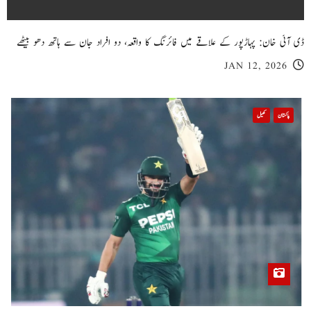
ڈی آئی خان: پہاڑپور کے علاقے میں فائرنگ کا واقعہ، دو افراد جان سے ہاتھ دھو بیٹھے
JAN 12, 2026
پاکستان
کھیل