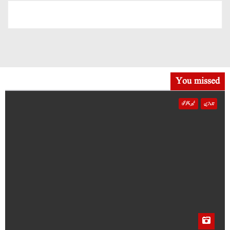
You missed
تازہ ترین
خیبر پختونخوا