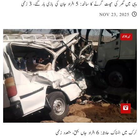
پبی میں گھر کی چھت گرنے کا سانحہ: 5 افراد جان کی بازی ہار گئے، 3 زخمی
NOV 23, 2025
خیبر پختونخوا
کرک میں المناک حادثہ: 6 افراد جاں بحق، متعدد زخمی