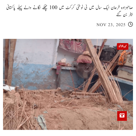
صاحبزادہ فرحان ایک سال میں ٹی ٹوئنٹی کرکٹ میں 100 چھکے لگانے والے پہلے پاکستانی
بیٹر بن گئے
NOV 23, 2025
خیبر پختونخوا