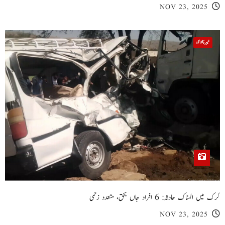
NOV 23, 2025
خیبر پختونخوا
کرک میں المناک حادثہ: 6 افراد جاں بحق، متعدد زخمی
NOV 23, 2025