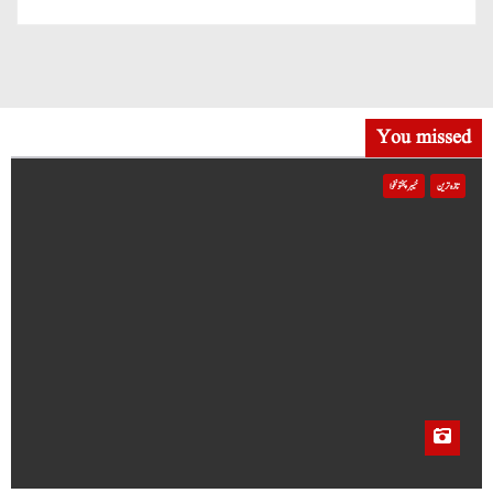
You missed
تازہ ترین
خیبر پختونخوا