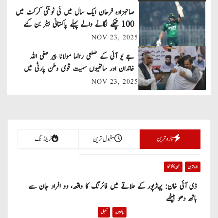
a
صاحبزادہ فرحان ایک سال میں ٹی ٹوئنٹی کرکٹ میں
v
100 چھکے لگانے والے پہلے پاکستانی بیٹر بن گئے
NOV 23, 2025
i
جے یو آئی کے ضلعی رہنما مولانا پیر صفی اللہ
g
خاندان اور ساتھیوں سمیت قومی وطن پارٹی میں
a
شامل
NOV 23, 2025
t
i
تازہ ترین
مقبول ترین
ٹرینڈنگ
o
n
تازہ ترین
خیبر پختونخوا
ڈی آئی خان: پہاڑپور کے علاقے میں فائرنگ کا واقعہ، دو افراد جان سے
ہاتھ دھو بیٹھے
پاکستان
کھیل