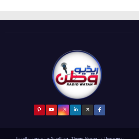
.
Proudly powered by WordPress
|
Theme:
Newses
by
Themeansar