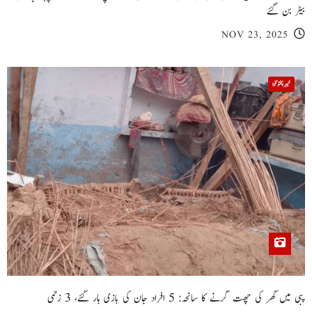
بیٹر بن گئے
NOV 23, 2025
خیبر پختونخوا
پبی میں گھر کی چھت گرنے کا سانحہ: 5 افراد جان کی بازی ہار گئے، 3 زخمی