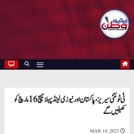
ٹی ٹوئنٹی سیریز، پاکستان اور نیوزی لینڈ پہلا میچ 16 مارچ کو
کھیلیں گے
MAR 14, 2025