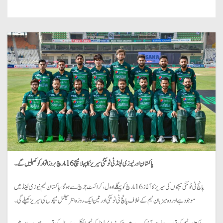
پاکستان اور نیوزی لینڈ ٹی ٹوئنٹی سیریز کا پہلا میچ 16 مارچ بروز اتوار کو کھیلیں گے۔
پانچ ٹی ٹوئنٹی میچوں کی سیریز کا آغاز 16 مارچ کو ہیگلے اوول، کرائسٹ چرچ سے ہو گا،پاکستان ٹیم نیوزی لینڈ میں
موجود ہے اور وہ میزبان ٹیم کے خلاف پانچ ٹی ٹوئنٹی اور تین ایک روزہ انٹرنیشنل میچوں کی سیریز کھیلے گی۔