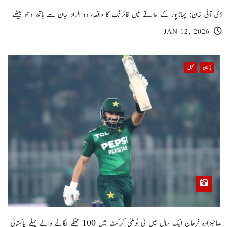
ڈی آئی خان: پہاڑپور کے علاقے میں فائرنگ کا واقعہ، دو افراد جان سے ہاتھ دھو بیٹھے
JAN 12, 2026
پاکستان
کھیل
صاحبزادہ فرحان ایک سال میں ٹی ٹوئنٹی کرکٹ میں 100 چھکے لگانے والے پہلے پاکستانی