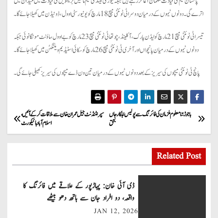
پاکستان ٹیم کی قیادت سلمان آغا کر رہے ہیں جبکہ نیوزی لینڈ کی ٹیم مائیکل بریسویل کی قیادت میں میدان میں
اترے گی۔دونوں ٹیموں کے درمیان دوسرا ٹی ٹوئنٹی میچ 18 مارچ کو یونیورسٹی اوول، ڈونیڈن میں کھیلا جائے گا۔
تیسرا ٹی ٹوئنٹی میچ 21 مارچ کو ایڈن پارک،آکلینڈ،چوتھا ٹی ٹوئنٹی میچ 23مارچ کو بے اوول، ماؤنٹ مونگانوئی جبکہ
دونوں ٹیموں کے درمیان پانچواں اور آخری ٹی ٹوئنٹی میچ 26 مارچ کو سکائی اسٹیڈیم ویلنگٹن میں کھیلا جائے گا۔
پانچ ٹی ٹوئنٹی میچوں کی سیریز کے بعد دونوں ٹیموں کے درمیان تین ون ڈے میچوں کی سیریز کھیلی جائے گی۔
P
باجوڑ؛ نامعلوم ملزمان کی فائرنگ سے پولیس اہلکار جاں
سپرنٹنڈنٹ جیل عمران خان سے ملاقات کرکے آئیں ،
بحق
اسلام آباد ہائیکورٹ
o
s
Related Post
t
ڈی آئی خان: پہاڑپور کے علاقے میں فائرنگ کا
n
واقعہ، دو افراد جان سے ہاتھ دھو بیٹھے
JAN 12, 2026