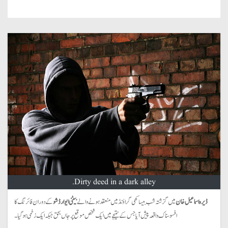
Dirty deed in a dark alley.
ڈیرہ اسماعیل خان
میں گزشتہ شب بیساکھی گراؤنڈ میں منعقد ہونے والے
بیٹنی ایوارڈ شو
کے دوران فائرنگ کا
افسوسناک واقعہ پیش آیا جس کے نتیجے میں ایک شخص موقع پر جاں بحق جبکہ ایک زخمی ہو گیا۔