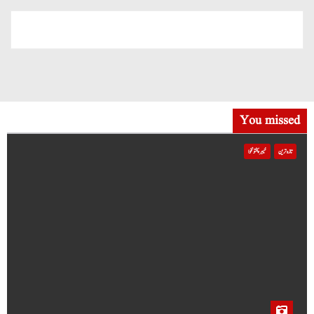
You missed
تازہ ترین
خیبر پختونخوا