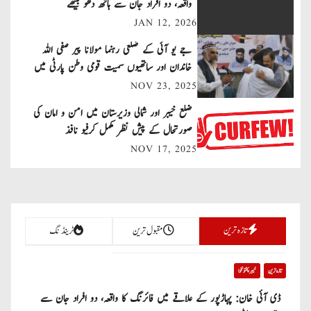
n
واقعہ، دو افراد جان سے ہاتھ دھو بیٹھے
JAN 12, 2026
a
جے یو آئی کے ضلعی رہنما مولانا پیر صفی اللہ
v
خاندان اور ساتھیوں سمیت قومی وطن پارٹی میں
شامل
NOV 23, 2025
i
ضلع خیبر اور شمالی وزیرستان میں امن و امان کی
g
صورتحال کے پیش نظر مکمل کرفیو نافذ
a
NOV 17, 2025
t
i
تازہ ترین
مقبول ترین
ٹرینڈنگ
o
n
تازہ ترین
خیبر پختونخوا
ڈی آئی خان: پہاڑپور کے علاقے میں فائرنگ کا واقعہ، دو افراد جان سے