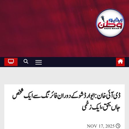
ڈی آئی خان: ایوارڈ شو کے دوران فائرنگ سے ایک شخص
جاں بحق، ایک زخمی
NOV 17, 2025