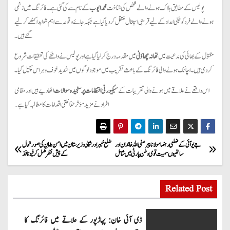
پولیس کے مطابق ہلاک ہونے والے شخص کی شناخت
محمد ایوب
کے نام سے کی گئی ہے۔ فائرنگ میں زخمی
ہونے والے فرد کو طبی امداد کے لیے قریبی اسپتال منتقل کر دیا گیا ہے جبکہ جائے وقوعہ سے اہم شواہد اکٹھے کر لیے
گئے ہیں۔
مقتول کے بھائی کی مدعیت میں
تھانہ چھاؤنی
میں مقدمہ درج کر لیا گیا ہے اور پولیس نے واقعے کی تحقیقات شروع
کر دی ہیں۔ اچانک ہونے والی فائرنگ کے باعث تقریب میں موجود لوگوں میں شدید خوف و ہراس پھیل گیا۔
اس واقعے نے علاقے میں ہونے والی تقریبات کے
سیکیورٹی انتظامات پر سنجیدہ سوالات
اٹھا دیے ہیں اور مقامی
افراد نے مزید مؤثر حفاظتی اقدامات کا مطالبہ کیا ہے۔
P
جے یو آئی کے ضلعی رہنما مولانا پیر صفی اللہ خاندان اور
ضلع خیبر اور شمالی وزیرستان میں امن و امان کی صورتحال
ساتھیوں سمیت قومی وطن پارٹی میں شامل
کے پیش نظر مکمل کرفیو نافذ
o
s
Related Post
t
ڈی آئی خان: پہاڑپور کے علاقے میں فائرنگ کا