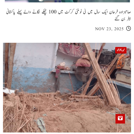
صاحبزادہ فرحان ایک سال میں ٹی ٹوئنٹی کرکٹ میں 100 چھکے لگانے والے پہلے پاکستانی
بیٹر بن گئے
NOV 23, 2025
خیبر پختونخوا