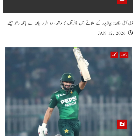
ڈی آئی خان: پہاڑپور کے علاقے میں فائرنگ کا واقعہ، دو افراد جان سے ہاتھ دھو بیٹھے
JAN 12, 2026
پاکستان
کھیل