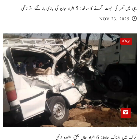
پبی میں گھر کی چھت گرنے کا سانحہ: 5 افراد جان کی بازی ہار گئے، 3 زخمی
NOV 23, 2025
خیبر پختونخوا
کرک میں المناک حادثہ: 6 افراد جاں بحق، متعدد زخمی