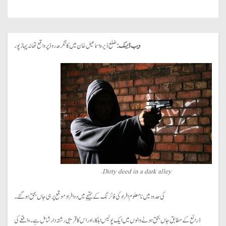
ویب ڈیسک:
ضلع ڈیرہ اسماعیل خان میں کاٹگرھ روڈ پر واقع تھانہ پہاڑپور
Dirty deed in a dark alley.
کی حدود میں نامعلوم افراد کی فائرنگ کے نتیجے میں دو افراد موقع پر ہی جاں بحق ہو گئے۔
ذرائع کے مطابق جاں بحق ہونے والوں میں ایک پولیس اہلکار اور اس کا قریبی رشتہ دار شامل ہے۔ واقعے کی