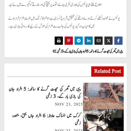
اطلاع ملتے ہی پولیس کی بھاری نفری جائے وقوعہ پر پہنچ گئی اور علاقے کو گھیرے میں لے لیا۔
پولیس نے شواہد اکٹھے کرتے ہوئے واقعے کی تفتیش شروع کر دی ہے، تاہم فائرنگ میں ملوث ملزم فرار ہونے
میں کامیاب ہو گیا۔ پولیس کی جانب سے ملزم کی تلاش کے لیے کارروائی جاری ہے۔
P
پبی میں گھر کی چھت گرنے کا سانحہ: 5 افراد جان کی بازی ہار گئے، 3 زخمی
o
Related Post
s
t
پبی میں گھر کی چھت گرنے کا سانحہ: 5 افراد جان
کی بازی ہار گئے، 3 زخمی
n
NOV 23, 2025
a
کرک میں المناک حادثہ: 6 افراد جاں بحق، متعدد
زخمی
v
NOV 23, 2025