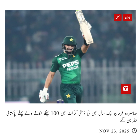
پاکستان
کھیل
صاحبزادہ فرحان ایک سال میں ٹی ٹوئنٹی کرکٹ میں 100 چھکے لگانے والے پہلے پاکستانی
بیٹر بن گئے
NOV 23, 2025