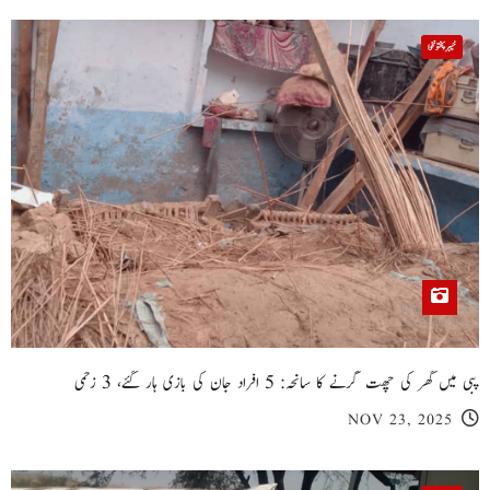
خیبر پختونخوا
پبی میں گھر کی چھت گرنے کا سانحہ: 5 افراد جان کی بازی ہار گئے، 3 زخمی
NOV 23, 2025